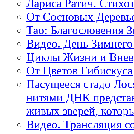
Лариса Ратич. Стих
От Сосновых Деревь
Тао: Благословения 
Видео. День Зимнего
Циклы Жизни и Внев
От Цветов Гибискуса
Пасущееся стадо Лося
нитями ДНК представ
живых зверей, котор
Видео. Трансляция с