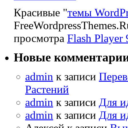
Красивые "
темы WordPr
FreeWordpressThemes.R
просмотра
Flash Player 
Новые комментари
admin
к записи
Перев
Растений
admin
к записи
Для и
admin
к записи
Для и
Алексей к записи
Вых