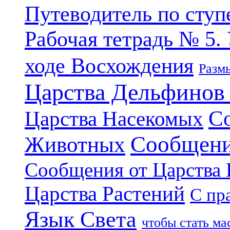
Путеводитель по ступ
Рабочая тетрадь № 5.
ходе Восхождения
Разм
Царства Дельфинов
С
Царства Насекомых
Сообщени
Животных
Сообщения от Царства
Царства Растений
С пр
Язык Света
чтобы стать м