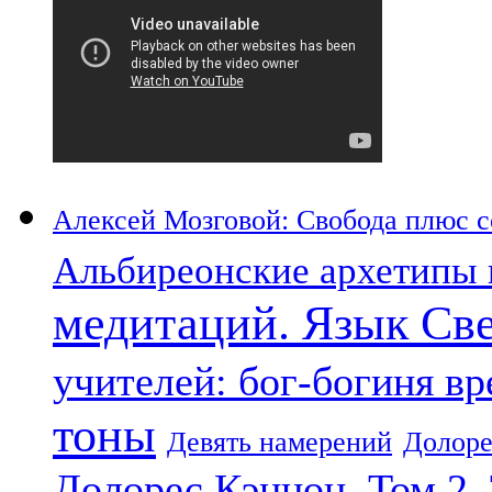
Алексей Мозговой: Свобода плюс со
Альбиреонские архетипы 
медитаций. Язык Св
учителей: бог-богиня в
тоны
Девять намерений
Долоре
Долорес Кэннон. Том 2.