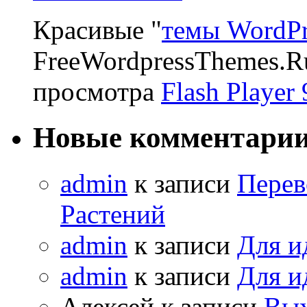
Красивые "
темы WordPr
FreeWordpressThemes.R
просмотра
Flash Player 
Новые комментари
admin
к записи
Перев
Растений
admin
к записи
Для и
admin
к записи
Для и
Алексей к записи
Вых