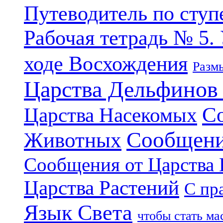
Путеводитель по ступ
Рабочая тетрадь № 5.
ходе Восхождения
Разм
Царства Дельфинов
С
Царства Насекомых
Сообщени
Животных
Сообщения от Царства
Царства Растений
С пр
Язык Света
чтобы стать м