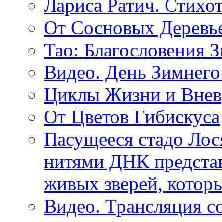
Лариса Ратич. Стих
От Сосновых Деревь
Тао: Благословения 
Видео. День Зимнего
Циклы Жизни и Внев
От Цветов Гибискуса
Пасущееся стадо Лося
нитями ДНК представ
живых зверей, котор
Видео. Трансляция с