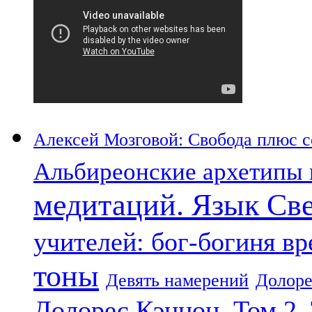
Алексей Мозговой: Свобода плюс со
Альбиреонские архетипы 
медитаций. Язык Св
учителей: бог-богиня в
тоны
Девять намерений
Долоре
Долорес Кэннон. Том 2.