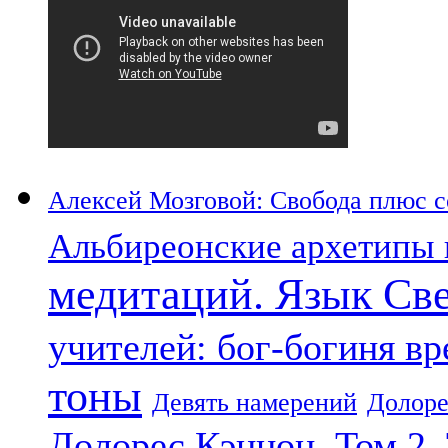
Алексей Мозговой: Свобода плюс со
Альбиреонские архетипы 
медитаций. Язык Св
учителей: бог-богиня в
тоны
Девять намерений
Долоре
Долорес Кэннон. Том 2.