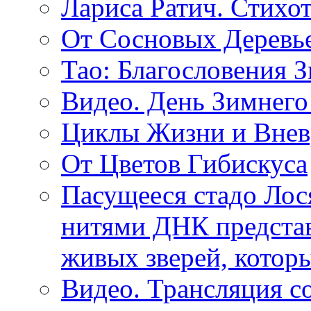
Лариса Ратич. Стих
От Сосновых Деревь
Тао: Благословения 
Видео. День Зимнего
Циклы Жизни и Внев
От Цветов Гибискуса
Пасущееся стадо Лося
нитями ДНК представ
живых зверей, котор
Видео. Трансляция с