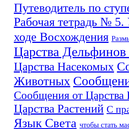
Путеводитель по ступ
Рабочая тетрадь № 5.
ходе Восхождения
Разм
Царства Дельфинов
С
Царства Насекомых
Сообщени
Животных
Сообщения от Царства
Царства Растений
С пр
Язык Света
чтобы стать м