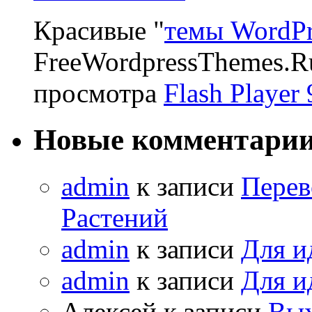
Красивые "
темы WordPr
FreeWordpressThemes.R
просмотра
Flash Player 
Новые комментари
admin
к записи
Перев
Растений
admin
к записи
Для и
admin
к записи
Для и
Алексей к записи
Вых