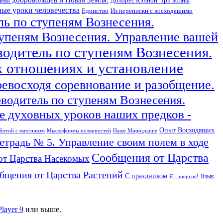
Долорес Кэннон. Три волны
ые уроки человечества
Единство
Из переписки с восходящими
ль по ступеням Вознесения.
тупеням Вознесения. Управление вашей
водитель по ступеням Вознесения.
х отношениях и установление
ревосходя соревнование и разобщение.
еводитель по ступеням Вознесения.
 духовных уроков наших предков -
Опыт Восходящих
ботой с маятником
Мыслеформы полярностей
Наше Мироздание
тетрадь № 5. Управление своим полем в ходе
Сообщения от Царства
от Царства Насекомых
бщения от Царства Растений
С праздником
Язык
Я - энергия!
Player 9
или выше.