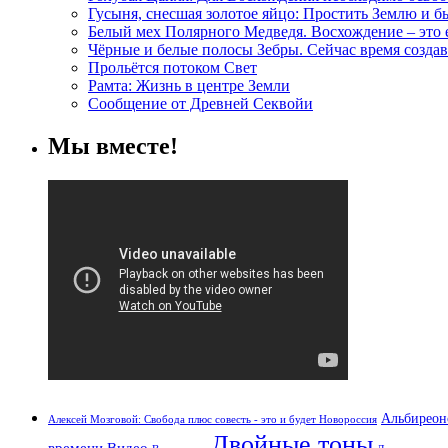
Гусыня, снесшая золотое яйцо: Простить Землю и 
Белый мех Полярного Медведя. Восхождение – это
Чёрные и белые полосы Зебры. Сейчас время создав
Прольётся потоком Свет
Рамта: Жизнь в центре Земли
Сообщение от Древней Секвойи
Мы вместе!
Альбиреон
Алексей Мозговой: Свобода плюс совесть - это и будет Новороссия
Двойные тоны
времени
Видео