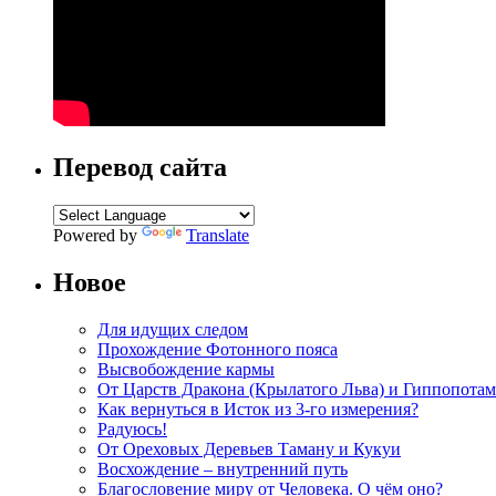
Перевод сайта
Powered by
Translate
Новое
Для идущих следом
Прохождение Фотонного пояса
Высвобождение кармы
От Царств Дракона (Крылатого Льва) и Гиппопотам
Как вернуться в Исток из 3-го измерения?
Радуюсь!
От Ореховых Деревьев Таману и Кукуи
Восхождение – внутренний путь
Благословение миру от Человека. О чём оно?