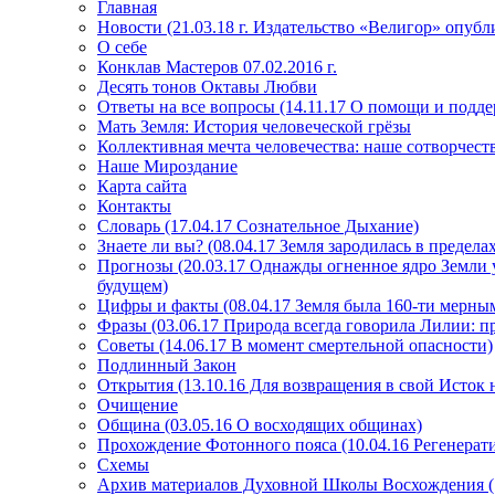
Главная
Новости (21.03.18 г. Издательство «Велигор» опуб
О себе
Конклав Мастеров 07.02.2016 г.
Десять тонов Октавы Любви
Ответы на все вопросы (14.11.17 О помощи и подде
Мать Земля: История человеческой грёзы
Коллективная мечта человечества: наше сотворчест
Наше Мироздание
Карта сайта
Контакты
Словарь (17.04.17 Сознательное Дыхание)
Знаете ли вы? (08.04.17 Земля зародилась в преде
Прогнозы (20.03.17 Однажды огненное ядро Земли у
будущем)
Цифры и факты (08.04.17 Земля была 160-ти мерным
Фразы (03.06.17 Природа всегда говорила Лилии: пр
Советы (14.06.17 В момент смертельной опасности)
Подлинный Закон
Открытия (13.10.16 Для возвращения в свой Исток 
Очищение
Община (03.05.16 О восходящих общинах)
Прохождение Фотонного пояса (10.04.16 Регенерат
Схемы
Архив материалов Духовной Школы Восхождения 