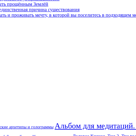
быть прощённым Землёй
 единственная причина существования
ать и проживать мечту, в которой вы поселитесь в подходящем м
Альбом для медитаций.
ские архетипы и голограммы
Долорес Кэннон. Том 2. Три во