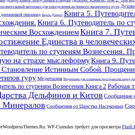
ений
Долорес Кэннон. Между жизнью и смертью
Духовн
полнительный материал для определения истинного жизненного пути
Книга 5. Путеводите
с динамикой пирамид
Карен Дэнрич
схождения.
Книга 6. Путеводитель по с
Книга 7. Путе
гическим Восхождением
Достижение Единства в человечески
утеводитель по ступеням Вознесения. П
ную на страхе мыслеформу
Книга 9. Пут
 Становление Истинным Собой. Прощение
етипов гуру
Медитация
Медитация для очищения пространства перед ра
Рабочая 
итель по ступеням Вознесения Книга 2
арства Дельфинов и Китов
Сообщение 
а Минералов
Соо
Сообщения от Царства Насекомых
reeWordpressThemes.Ru. WP-Cumulus требует для просмотра
Flash 