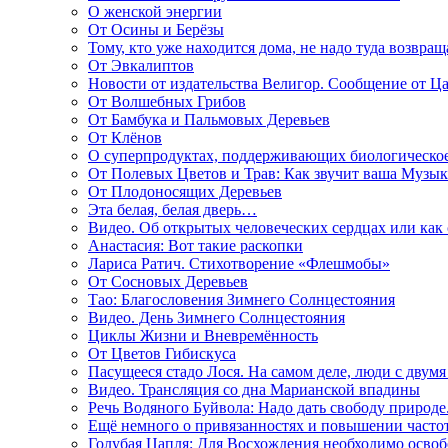
О женской энергии
От Осины и Берёзы
Тому, кто уже находится дома, не надо туда возвращ
От Эвкалиптов
Новости от издательства Велигор. Сообщение от Ца
От Волшебных Грибов
От Бамбука и Пальмовых Деревьев
От Клёнов
О суперпродуктах, поддерживающих биологическо
От Полевых Цветов и Трав: Как звучит ваша Музыка
От Плодоносящих Деревьев
Эта белая, белая дверь…
Видео. Об открытых человеческих сердцах или как
Анастасия: Вот такие раскопки
Лариса Ратич. Стихотворение «Флешмобы»
От Сосновых Деревьев
Тао: Благословения Зимнего Солнцестояния
Видео. День Зимнего Солнцестояния
Циклы Жизни и Вневремённость
От Цветов Гибискуса
Пасущееся стадо Лося. На самом деле, люди с двум
Видео. Трансляция со дна Марианской впадины
Речь Водяного Буйвола: Надо дать свободу природе
Ещё немного о привязанностях и повышении часто
Голубая Цапля: Для Восхождения необходимо освоб