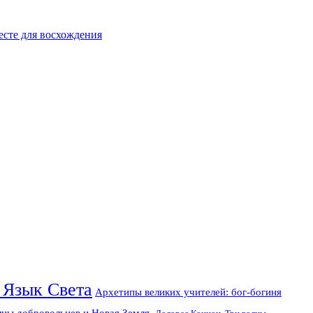
есте для восхождения
 Язык Света
Архетипы великих учителей: бог-богиня
лны добровольцев и Новая Земля.