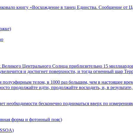
ликовало книгу «Восхождение в танец Единства. Сообщение от Ц
ржке)
во
лах Великого Центрального Солнца приблизительно 15 миллиардов
величится и достигнет поверхности, и тогда огненный шар Терра
 полуэфирным телом, в 1000 раз большим, чем в настоящее врем
осто продолжайте идти, продолжайте восходить, и, в результате,
нет необходимости бесконечно подниматься вверх по измерениям
ивная форма и фотонный пояс)
(SSOA)