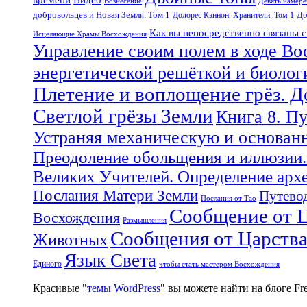
Вознесение
Девять намер
добровольцев и Новая Земля. Том 1
До
Долорес Кэннон. Хранители. Том 1
Как вы непосредственно связаны 
Исцеляющие Храмы Восхождения
Управление своим полем в ходе Во
энергетической решёткой и биоло
Плетение и воплощение грёз. 
Светлой грёзы Земли
Книга 8. П
Устраняя механическую и основан
Преодоление обольщения и иллюзии.
Великих Учителей. Определение арх
Послания Матери Земли
Путевод
Послания от Тао
Сообщение от Ц
Восхождения
Размышления
Сообщения от Царств
Животных
Язык Света
Единого
чтобы стать мастером Восхождения
Красивые "
темы WordPress
" вы можете найти на блоге F