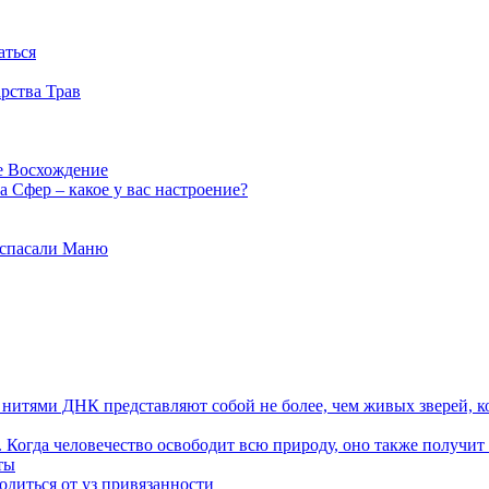
аться
рства Трав
е Восхождение
 Сфер – какое у вас настроение?
 спасали Маню
я нитями ДНК представляют собой не более, чем живых зверей, к
. Когда человечество освободит всю природу, оно также получит
ты
одиться от уз привязанности