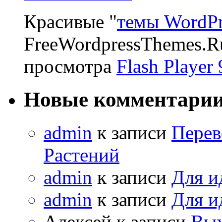
Красивые "
темы WordPr
FreeWordpressThemes.R
просмотра
Flash Player 
Новые комментари
admin
к записи
Перев
Растений
admin
к записи
Для и
admin
к записи
Для и
Алексей к записи
Вых