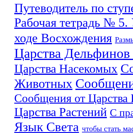
Путеводитель по ступ
Рабочая тетрадь № 5.
ходе Восхождения
Разм
Царства Дельфинов
С
Царства Насекомых
Сообщени
Животных
Сообщения от Царства
Царства Растений
С пр
Язык Света
чтобы стать м