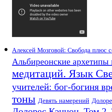
Алексей Мозговой: Свобода плюс со
Альбиреонские архетипы 
медитаций. Язык Св
учителей: бог-богиня в
тоны
Девять намерений
Долоре
Долорес Кэннон. Том 2.