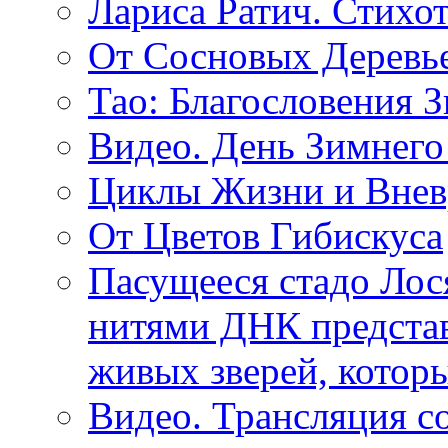
Лариса Ратич. Стих
От Сосновых Деревь
Тао: Благословения 
Видео. День Зимнего
Циклы Жизни и Внев
От Цветов Гибискуса
Пасущееся стадо Лося
нитями ДНК представ
живых зверей, котор
Видео. Трансляция с