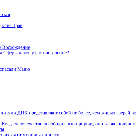
аться
рства Трав
е Восхождение
 Сфер – какое у вас настроение?
 спасали Маню
я нитями ДНК представляют собой не более, чем живых зверей, к
. Когда человечество освободит всю природу, оно также получит
ты
одиться от уз привязанности