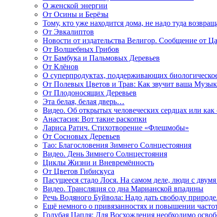
О женской энергии
От Осины и Берёзы
Тому, кто уже находится дома, не надо туда возвращ
От Эвкалиптов
Новости от издательства Велигор. Сообщение от Ца
От Волшебных Грибов
От Бамбука и Пальмовых Деревьев
От Клёнов
О суперпродуктах, поддерживающих биологическо
От Полевых Цветов и Трав: Как звучит ваша Музыка
От Плодоносящих Деревьев
Эта белая, белая дверь…
Видео. Об открытых человеческих сердцах или как
Анастасия: Вот такие раскопки
Лариса Ратич. Стихотворение «Флешмобы»
От Сосновых Деревьев
Тао: Благословения Зимнего Солнцестояния
Видео. День Зимнего Солнцестояния
Циклы Жизни и Вневремённость
От Цветов Гибискуса
Пасущееся стадо Лося. На самом деле, люди с двум
Видео. Трансляция со дна Марианской впадины
Речь Водяного Буйвола: Надо дать свободу природе
Ещё немного о привязанностях и повышении часто
Голубая Цапля: Для Восхождения необходимо освоб