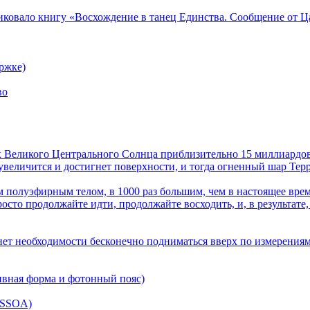
ликовало книгу «Восхождение в танец Единства. Сообщение от Ц
ржке)
во
лах Великого Центрального Солнца приблизительно 15 миллиардов
величится и достигнет поверхности, и тогда огненный шар Терра
 полуэфирным телом, в 1000 раз большим, чем в настоящее врем
осто продолжайте идти, продолжайте восходить, и, в результате,
нет необходимости бесконечно подниматься вверх по измерениям
ивная форма и фотонный пояс)
(SSOA)