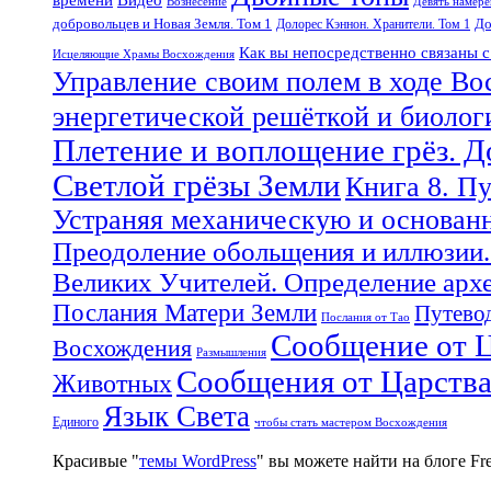
Вознесение
Девять намер
добровольцев и Новая Земля. Том 1
До
Долорес Кэннон. Хранители. Том 1
Как вы непосредственно связаны 
Исцеляющие Храмы Восхождения
Управление своим полем в ходе Во
энергетической решёткой и биоло
Плетение и воплощение грёз. 
Светлой грёзы Земли
Книга 8. П
Устраняя механическую и основан
Преодоление обольщения и иллюзии.
Великих Учителей. Определение арх
Послания Матери Земли
Путевод
Послания от Тао
Сообщение от Ц
Восхождения
Размышления
Сообщения от Царств
Животных
Язык Света
Единого
чтобы стать мастером Восхождения
Красивые "
темы WordPress
" вы можете найти на блоге F