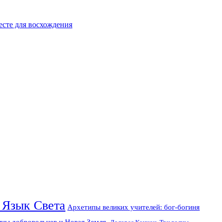
есте для восхождения
 Язык Света
Архетипы великих учителей: бог-богиня
лны добровольцев и Новая Земля.