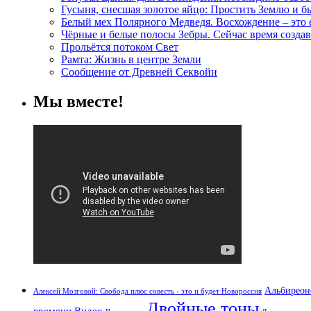
Гусыня, снесшая золотое яйцо: Простить Землю и 
Белый мех Полярного Медведя. Восхождение – это
Чёрные и белые полосы Зебры. Сейчас время создав
Прольётся потоком Свет
Рамта: Жизнь в центре Земли
Сообщение от Древней Секвойи
Мы вместе!
Альбиреон
Алексей Мозговой: Свобода плюс совесть - это и будет Новороссия
Двойные тоны
времени
Видео