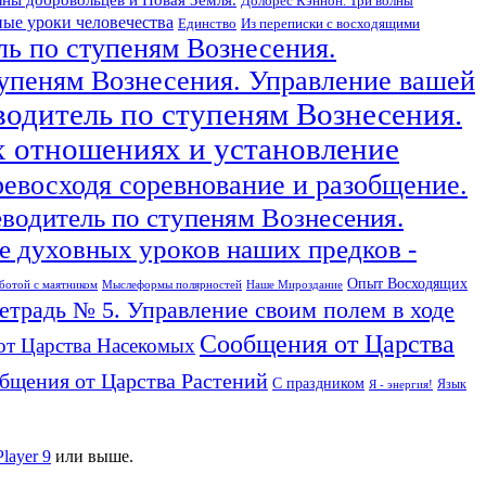
Долорес Кэннон. Три волны
ые уроки человечества
Единство
Из переписки с восходящими
ль по ступеням Вознесения.
тупеням Вознесения. Управление вашей
водитель по ступеням Вознесения.
х отношениях и установление
ревосходя соревнование и разобщение.
еводитель по ступеням Вознесения.
 духовных уроков наших предков -
Опыт Восходящих
ботой с маятником
Мыслеформы полярностей
Наше Мироздание
тетрадь № 5. Управление своим полем в ходе
Сообщения от Царства
от Царства Насекомых
бщения от Царства Растений
С праздником
Язык
Я - энергия!
Player 9
или выше.