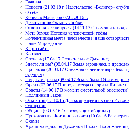
Главная
Новости (21.03.18 г. Издательство «Велигор» опуб
О себе
Конклав Мастеров 07.02.2016 г.
Десять тонов Октавы Любви
Ответы на все вопросы (14.11.17 О помощи и подде
Мать Земля: История человеческой грёзы
Коллективная мечта человечества: наше сотворчест
Наше Мироздание
Карта сайта
Контакты
Словарь (17.04.17 Сознательное Дыхание)
Знаете ли вы? (08.04.17 Земля зародилась в преде
Прогнозы (20.03.17 Однажды огненное ядро Земли у
будущем)
Цифры и факты (08.04.17 Земля была 160-ти мерным
Фразы (03.06.17 Природа всегда говорила Лилии: пр
Советы (14.06.17 В момент смертельной опасности)
Подлинный Закон
Открытия (13.10.16 Для возвращения в свой Исток 
Очищение
Община (03.05.16 О восходящих общинах)
Прохождение Фотонного пояса (10.04.16 Регенерат
Схемы
Архив материалов Духовной Школы Восхождения 