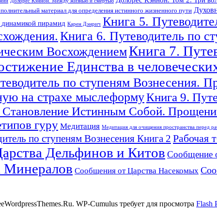
ений
Долорес Кэннон. Между жизнью и смертью
Духовн
полнительный материал для определения истинного жизненного пути
Книга 5. Путеводите
с динамикой пирамид
Карен Дэнрич
схождения.
Книга 6. Путеводитель по с
Книга 7. Путе
гическим Восхождением
Достижение Единства в человечески
утеводитель по ступеням Вознесения. П
ную на страхе мыслеформу
Книга 9. Пут
 Становление Истинным Собой. Прощение
етипов гуру
Медитация
Медитация для очищения пространства перед ра
Рабочая 
итель по ступеням Вознесения Книга 2
арства Дельфинов и Китов
Сообщение 
а Минералов
Соо
Сообщения от Царства Насекомых
reeWordpressThemes.Ru. WP-Cumulus требует для просмотра
Flash 