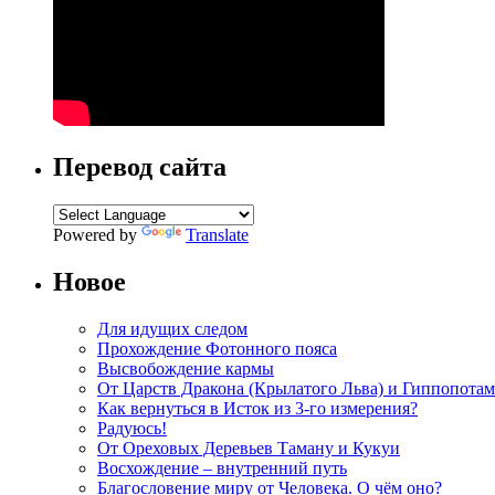
Перевод сайта
Powered by
Translate
Новое
Для идущих следом
Прохождение Фотонного пояса
Высвобождение кармы
От Царств Дракона (Крылатого Льва) и Гиппопотам
Как вернуться в Исток из 3-го измерения?
Радуюсь!
От Ореховых Деревьев Таману и Кукуи
Восхождение – внутренний путь
Благословение миру от Человека. О чём оно?