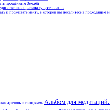
быть прощённым Землёй
 единственная причина существования
ать и проживать мечту, в которой вы поселитесь в подходящем м
Альбом для медитаций.
ские архетипы и голограммы
Долорес Кэннон. Том 2. Три во