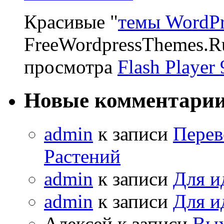
Красивые "
темы WordPr
FreeWordpressThemes.R
просмотра
Flash Player 
Новые комментари
admin
к записи
Перев
Растений
admin
к записи
Для и
admin
к записи
Для и
Алексей к записи
Вых