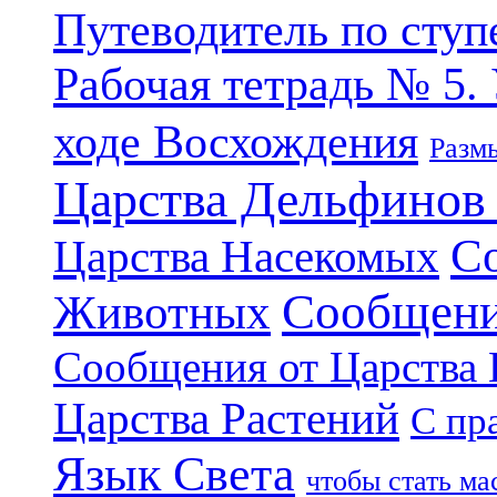
Путеводитель по ступ
Рабочая тетрадь № 5.
ходе Восхождения
Разм
Царства Дельфинов
С
Царства Насекомых
Сообщени
Животных
Сообщения от Царства
Царства Растений
С пр
Язык Света
чтобы стать м