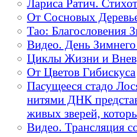
Лариса Ратич. Стих
От Сосновых Деревь
Тао: Благословения 
Видео. День Зимнего
Циклы Жизни и Внев
От Цветов Гибискуса
Пасущееся стадо Лося
нитями ДНК представ
живых зверей, котор
Видео. Трансляция с