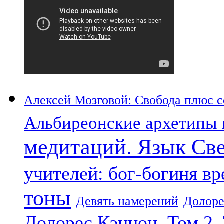
Алексей Мозговой: Свобода плюс со
Альбиреонские архетипы 
медитаций. Язык Св
учителей: бог-богиня в
тоны
Девять намерений
Долоре
Долорес Кэннон. Том 2.