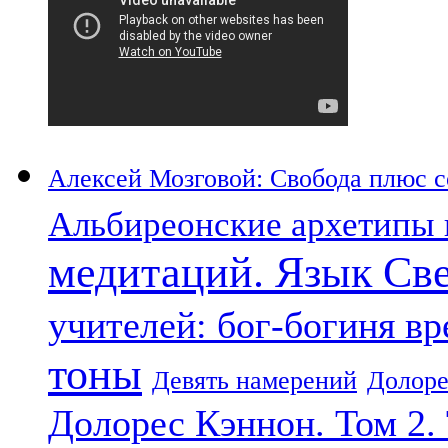
Алексей Мозговой: Свобода плюс со
Альбиреонские архетипы 
медитаций. Язык Св
учителей: бог-богиня в
тоны
Девять намерений
Долоре
Долорес Кэннон. Том 2.