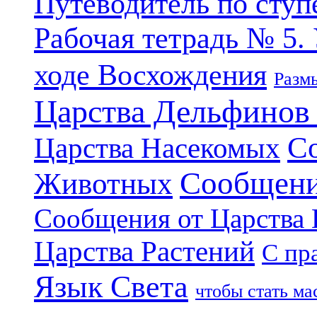
Путеводитель по ступ
Рабочая тетрадь № 5.
ходе Восхождения
Разм
Царства Дельфинов
С
Царства Насекомых
Сообщени
Животных
Сообщения от Царства
Царства Растений
С пр
Язык Света
чтобы стать м