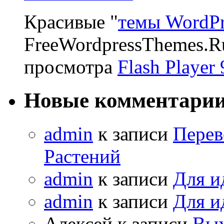
Красивые "
темы WordPr
FreeWordpressThemes.R
просмотра
Flash Player 
Новые комментари
admin
к записи
Перев
Растений
admin
к записи
Для и
admin
к записи
Для и
Алексей к записи
Вых