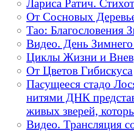
Лариса Ратич. Стих
От Сосновых Деревь
Тао: Благословения 
Видео. День Зимнего
Циклы Жизни и Внев
От Цветов Гибискуса
Пасущееся стадо Лося
нитями ДНК представ
живых зверей, котор
Видео. Трансляция с