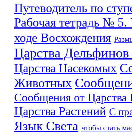
Путеводитель по ступ
Рабочая тетрадь № 5.
ходе Восхождения
Разм
Царства Дельфинов
С
Царства Насекомых
Сообщени
Животных
Сообщения от Царства
Царства Растений
С пр
Язык Света
чтобы стать м