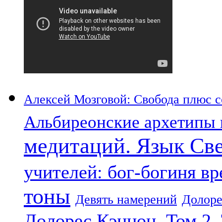
Алексей Мозговой: Свобода плюс со
Альбиреонские архетипы 
медитаций. Язык Св
учителей: бог-богиня в
тоны
Девять намерений
Долоре
Долорес Кэннон. Том 2.