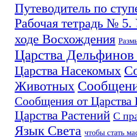
Путеводитель по ступ
Рабочая тетрадь № 5.
ходе Восхождения
Разм
Царства Дельфинов
С
Царства Насекомых
Сообщени
Животных
Сообщения от Царства
Царства Растений
С пр
Язык Света
чтобы стать м