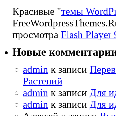
Красивые "
темы WordPr
FreeWordpressThemes.R
просмотра
Flash Player 
Новые комментари
admin
к записи
Перев
Растений
admin
к записи
Для и
admin
к записи
Для и
Алексей к записи
Вых