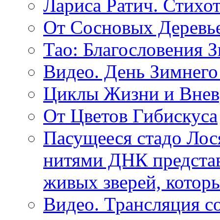
Лариса Ратич. Стих
От Сосновых Деревь
Тао: Благословения 
Видео. День Зимнего
Циклы Жизни и Внев
От Цветов Гибискуса
Пасущееся стадо Лося
нитями ДНК представ
живых зверей, котор
Видео. Трансляция с