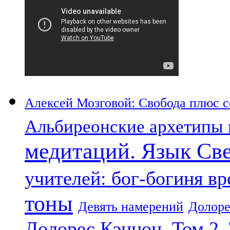
Алексей Мозговой: Свобода плюс со
Альбиреонские архетипы 
медитаций. Язык Св
учителей: бог-богиня в
тоны
Девять намерений
Долоре
Долорес Кэннон. Том 2.