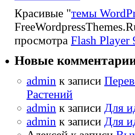
Красивые "
темы WordPr
FreeWordpressThemes.R
просмотра
Flash Player 
Новые комментари
admin
к записи
Перев
Растений
admin
к записи
Для и
admin
к записи
Для и
Алексей к записи
Вых