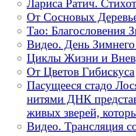
Лариса Ратич. Стих
От Сосновых Деревь
Тао: Благословения 
Видео. День Зимнего
Циклы Жизни и Внев
От Цветов Гибискуса
Пасущееся стадо Лося
нитями ДНК представ
живых зверей, котор
Видео. Трансляция с