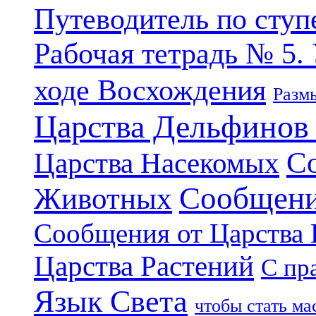
Путеводитель по ступ
Рабочая тетрадь № 5.
ходе Восхождения
Разм
Царства Дельфинов
С
Царства Насекомых
Сообщени
Животных
Сообщения от Царства
Царства Растений
С пр
Язык Света
чтобы стать м