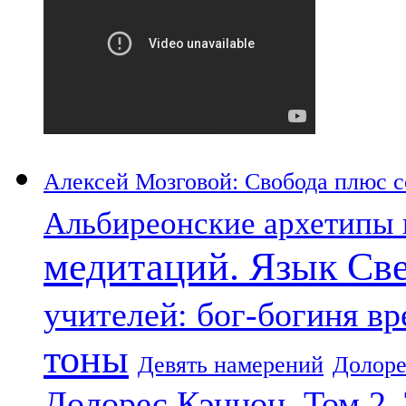
Алексей Мозговой: Свобода плюс со
Альбиреонские архетипы 
медитаций. Язык Св
учителей: бог-богиня в
тоны
Девять намерений
Долоре
Долорес Кэннон. Том 2.