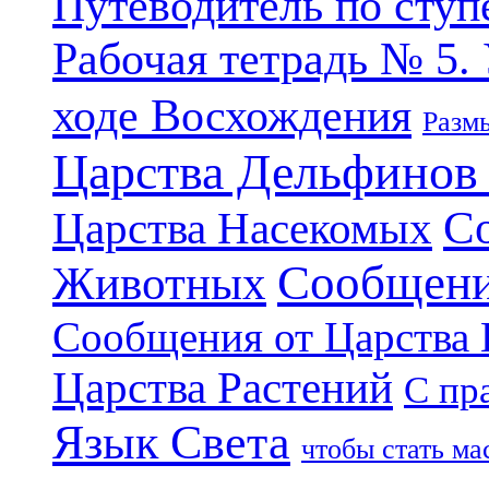
Путеводитель по ступ
Рабочая тетрадь № 5.
ходе Восхождения
Разм
Царства Дельфинов
С
Царства Насекомых
Сообщени
Животных
Сообщения от Царства
Царства Растений
С пр
Язык Света
чтобы стать м