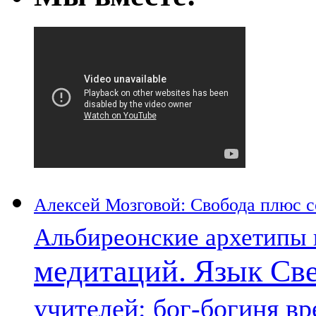
Алексей Мозговой: Свобода плюс со
Альбиреонские архетипы 
медитаций. Язык Св
учителей: бог-богиня в