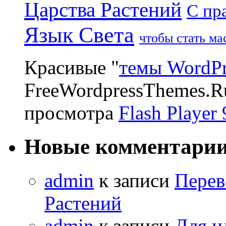
Царства Растений
С пр
Язык Света
чтобы стать м
Красивые "
темы WordPr
FreeWordpressThemes.R
просмотра
Flash Player 
Новые комментари
admin
к записи
Перев
Растений
admin
к записи
Для и