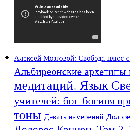
Алексей Мозговой: Свобода плюс со
Альбиреонские архетипы 
медитаций. Язык Св
учителей: бог-богиня в
тоны
Девять намерений
Долоре
Долорес Кэннон. Том 2.