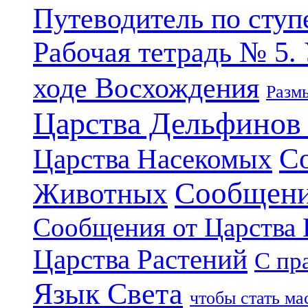
Путеводитель по ступ
Рабочая тетрадь № 5.
ходе Восхождения
Разм
Царства Дельфинов
С
Царства Насекомых
Сообщени
Животных
Сообщения от Царства
Царства Растений
С пр
Язык Света
чтобы стать м