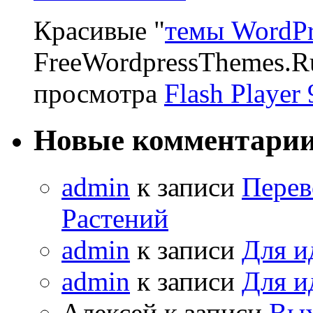
Красивые "
темы WordPr
FreeWordpressThemes.R
просмотра
Flash Player 
Новые комментари
admin
к записи
Перев
Растений
admin
к записи
Для и
admin
к записи
Для и
Алексей к записи
Вых