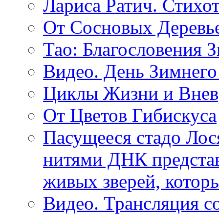
Лариса Ратич. Стих
От Сосновых Деревь
Тао: Благословения 
Видео. День Зимнего
Циклы Жизни и Внев
От Цветов Гибискуса
Пасущееся стадо Лося
нитями ДНК представ
живых зверей, котор
Видео. Трансляция с