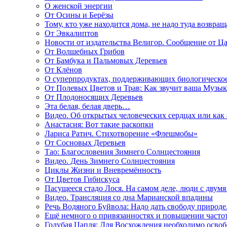
О женской энергии
От Осины и Берёзы
Тому, кто уже находится дома, не надо туда возвращ
От Эвкалиптов
Новости от издательства Велигор. Сообщение от Ца
От Волшебных Грибов
От Бамбука и Пальмовых Деревьев
От Клёнов
О суперпродуктах, поддерживающих биологическо
От Полевых Цветов и Трав: Как звучит ваша Музыка
От Плодоносящих Деревьев
Эта белая, белая дверь…
Видео. Об открытых человеческих сердцах или как
Анастасия: Вот такие раскопки
Лариса Ратич. Стихотворение «Флешмобы»
От Сосновых Деревьев
Тао: Благословения Зимнего Солнцестояния
Видео. День Зимнего Солнцестояния
Циклы Жизни и Вневремённость
От Цветов Гибискуса
Пасущееся стадо Лося. На самом деле, люди с двум
Видео. Трансляция со дна Марианской впадины
Речь Водяного Буйвола: Надо дать свободу природе
Ещё немного о привязанностях и повышении часто
Голубая Цапля: Для Восхождения необходимо освоб