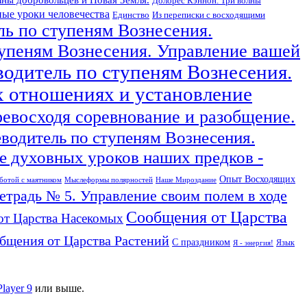
Долорес Кэннон. Три волны
ые уроки человечества
Единство
Из переписки с восходящими
ль по ступеням Вознесения.
тупеням Вознесения. Управление вашей
водитель по ступеням Вознесения.
х отношениях и установление
ревосходя соревнование и разобщение.
еводитель по ступеням Вознесения.
 духовных уроков наших предков -
Опыт Восходящих
ботой с маятником
Мыслеформы полярностей
Наше Мироздание
тетрадь № 5. Управление своим полем в ходе
Сообщения от Царства
от Царства Насекомых
бщения от Царства Растений
С праздником
Язык
Я - энергия!
Player 9
или выше.