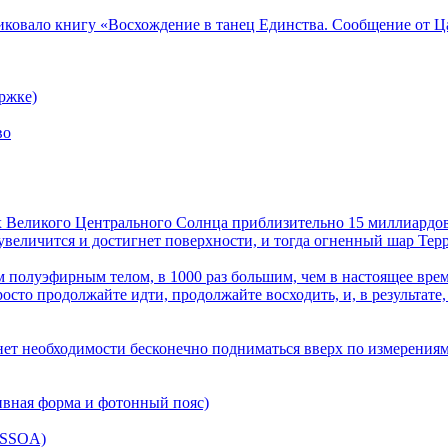
ликовало книгу «Восхождение в танец Единства. Сообщение от Ц
ржке)
во
лах Великого Центрального Солнца приблизительно 15 миллиардов
величится и достигнет поверхности, и тогда огненный шар Терра
 полуэфирным телом, в 1000 раз большим, чем в настоящее врем
осто продолжайте идти, продолжайте восходить, и, в результате,
нет необходимости бесконечно подниматься вверх по измерениям
ивная форма и фотонный пояс)
(SSOA)