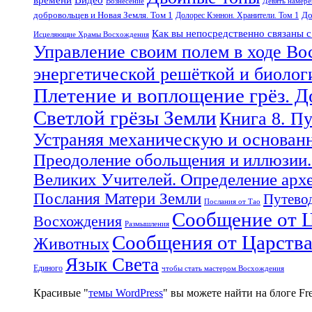
Вознесение
Девять намер
добровольцев и Новая Земля. Том 1
До
Долорес Кэннон. Хранители. Том 1
Как вы непосредственно связаны 
Исцеляющие Храмы Восхождения
Управление своим полем в ходе Во
энергетической решёткой и биоло
Плетение и воплощение грёз. 
Светлой грёзы Земли
Книга 8. П
Устраняя механическую и основан
Преодоление обольщения и иллюзии.
Великих Учителей. Определение арх
Послания Матери Земли
Путевод
Послания от Тао
Сообщение от Ц
Восхождения
Размышления
Сообщения от Царств
Животных
Язык Света
Единого
чтобы стать мастером Восхождения
Красивые "
темы WordPress
" вы можете найти на блоге F