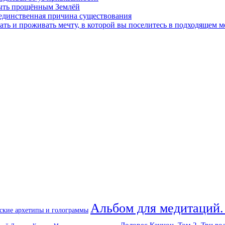
быть прощённым Землёй
 единственная причина существования
ать и проживать мечту, в которой вы поселитесь в подходящем м
Альбом для медитаций.
ские архетипы и голограммы
Долорес Кэннон. Том 2. Три во