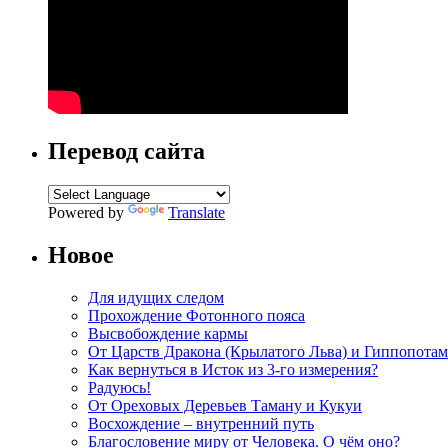
Перевод сайта
Powered by
Translate
Новое
Для идущих следом
Прохождение Фотонного пояса
Высвобождение кармы
От Царств Дракона (Крылатого Льва) и Гиппопотам
Как вернуться в Исток из 3-го измерения?
Радуюсь!
От Ореховых Деревьев Таману и Кукуи
Восхождение – внутренний путь
Благословение миру от Человека. О чём оно?