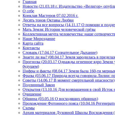
Главная
Новости (21.03.18 г. Издательство «Велигор» опуб
О себе
Конклав Мастеров 07.02.2016 г.
Десять тонов Октавы Любви
Ответы на все вопросы (14.11.17 О помощи и подде
Мать Земля: История человеческой грёзы
Коллективная мечта человечества: наше сотворчест
Наше Мироздание
Карта сайта
Контакты
Словарь (17.04.17 Сознательное Дыхание)
Знаете ли вы? (08.04.17 Земля зародилась в преде
Прогнозы (20.03.17 Однажды огненное ядро Земли у
будущем)
Цифры и факты (08.04.17 Земля была 160-ти мерным
Фразы (03.06.17 Природа всегда говорила Лилии: пр
Советы (14.06.17 В момент смертельной опасности)
Подлинный Закон
Открытия (13.10.16 Для возвращения в свой Исток 
Очищение
Община (03.05.16 О восходящих общинах)
Прохождение Фотонного пояса (10.04.16 Регенерат
Схемы
Архив материалов Духовной Школы Восхождения 