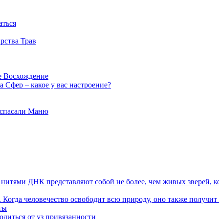
аться
рства Трав
е Восхождение
 Сфер – какое у вас настроение?
 спасали Маню
я нитями ДНК представляют собой не более, чем живых зверей, к
. Когда человечество освободит всю природу, оно также получит
ты
одиться от уз привязанности