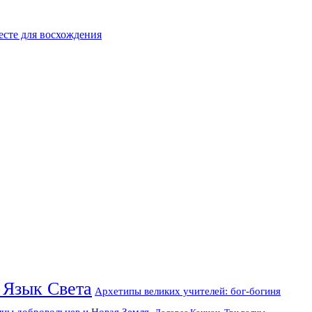
есте для восхождения
 Язык Света
Архетипы великих учителей: бог-богиня
лны добровольцев и Новая Земля.