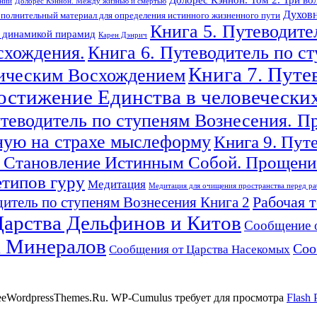
ений
Долорес Кэннон. Между жизнью и смертью
Духовн
полнительный материал для определения истинного жизненного пути
Книга 5. Путеводите
с динамикой пирамид
Карен Дэнрич
схождения.
Книга 6. Путеводитель по с
Книга 7. Путе
гическим Восхождением
Достижение Единства в человечески
утеводитель по ступеням Вознесения. П
ную на страхе мыслеформу
Книга 9. Пут
 Становление Истинным Собой. Прощение
етипов гуру
Медитация
Медитация для очищения пространства перед ра
Рабочая 
итель по ступеням Вознесения Книга 2
арства Дельфинов и Китов
Сообщение 
а Минералов
Соо
Сообщения от Царства Насекомых
reeWordpressThemes.Ru. WP-Cumulus требует для просмотра
Flash 