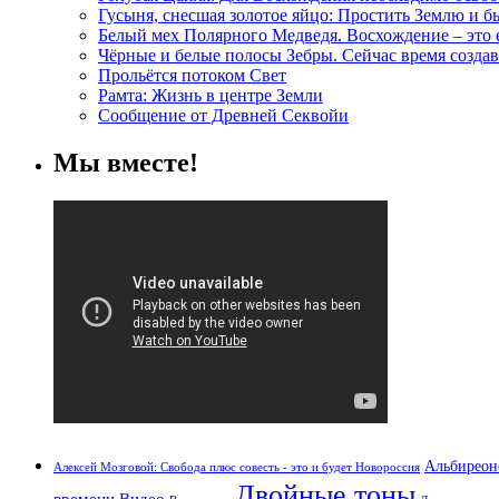
Гусыня, снесшая золотое яйцо: Простить Землю и 
Белый мех Полярного Медведя. Восхождение – это
Чёрные и белые полосы Зебры. Сейчас время создав
Прольётся потоком Свет
Рамта: Жизнь в центре Земли
Сообщение от Древней Секвойи
Мы вместе!
Альбиреон
Алексей Мозговой: Свобода плюс совесть - это и будет Новороссия
Двойные тоны
времени
Видео