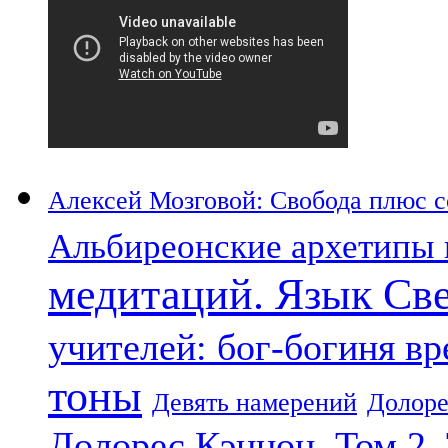
Алексей Мозговой: Свобода плюс со
Альбиреонские архетипы 
медитаций. Язык Св
учителей: бог-богиня в
тоны
Девять намерений
Долоре
Долорес Кэннон. Том 2.