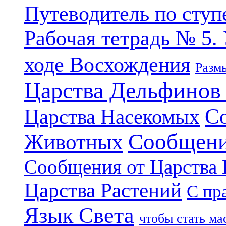
Путеводитель по ступ
Рабочая тетрадь № 5.
ходе Восхождения
Разм
Царства Дельфинов
С
Царства Насекомых
Сообщени
Животных
Сообщения от Царства
Царства Растений
С пр
Язык Света
чтобы стать м