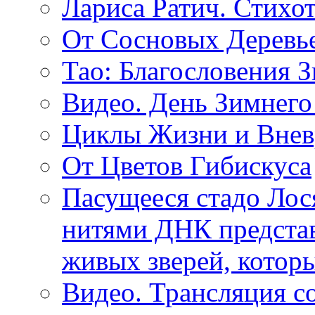
Лариса Ратич. Стих
От Сосновых Деревь
Тао: Благословения 
Видео. День Зимнего
Циклы Жизни и Внев
От Цветов Гибискуса
Пасущееся стадо Лося
нитями ДНК представ
живых зверей, котор
Видео. Трансляция с