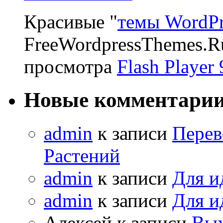
Красивые "
темы WordPr
FreeWordpressThemes.R
просмотра
Flash Player 
Новые комментари
admin
к записи
Перев
Растений
admin
к записи
Для и
admin
к записи
Для и
Алексей к записи
Вых