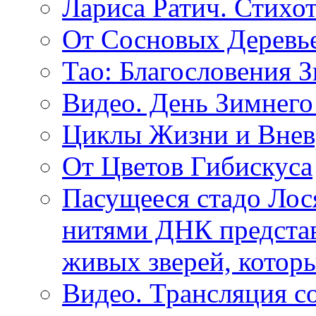
Лариса Ратич. Стих
От Сосновых Деревь
Тао: Благословения 
Видео. День Зимнего
Циклы Жизни и Внев
От Цветов Гибискуса
Пасущееся стадо Лося
нитями ДНК представ
живых зверей, котор
Видео. Трансляция с