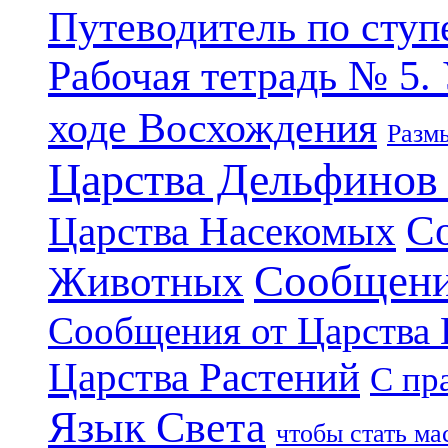
Путеводитель по ступ
Рабочая тетрадь № 5.
ходе Восхождения
Разм
Царства Дельфинов
С
Царства Насекомых
Сообщени
Животных
Сообщения от Царства
Царства Растений
С пр
Язык Света
чтобы стать м