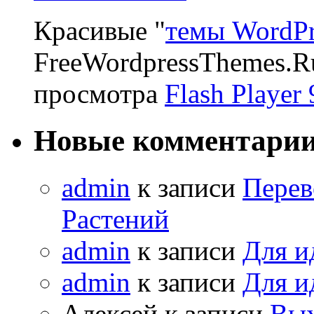
Красивые "
темы WordPr
FreeWordpressThemes.R
просмотра
Flash Player 
Новые комментари
admin
к записи
Перев
Растений
admin
к записи
Для и
admin
к записи
Для и
Алексей к записи
Вых