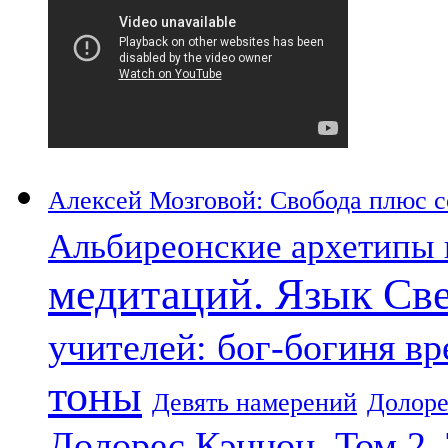
Алексей Мозговой: Свобода плюс со
Альбиреонские архетипы 
медитаций. Язык Св
учителей: бог-богиня в
тоны
Девять намерений
Долоре
Долорес Кэннон. Том 2.