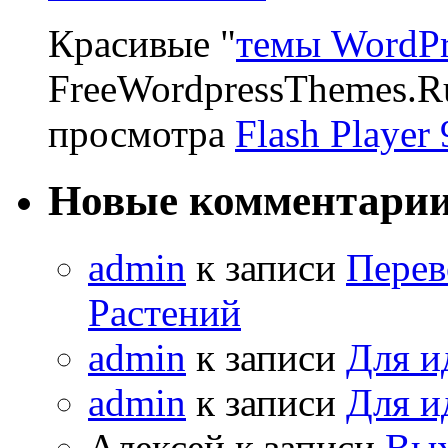
Красивые "
темы WordPr
FreeWordpressThemes.R
просмотра
Flash Player 
Новые комментари
admin
к записи
Перев
Растений
admin
к записи
Для и
admin
к записи
Для и
Алексей к записи
Вых