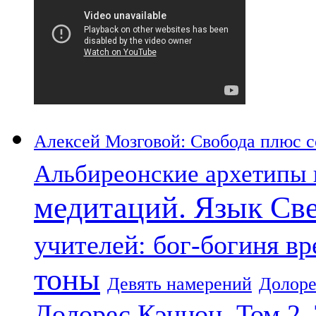
Алексей Мозговой: Свобода плюс со
Альбиреонские архетипы 
медитаций. Язык Св
учителей: бог-богиня в
тоны
Девять намерений
Долоре
Долорес Кэннон. Том 2.