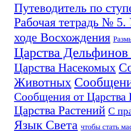
Путеводитель по ступ
Рабочая тетрадь № 5.
ходе Восхождения
Разм
Царства Дельфинов
С
Царства Насекомых
Сообщени
Животных
Сообщения от Царства
Царства Растений
С пр
Язык Света
чтобы стать м