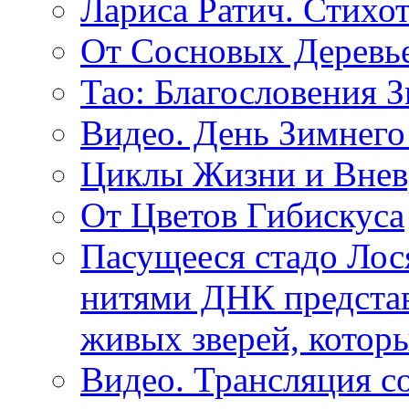
Лариса Ратич. Стих
От Сосновых Деревь
Тао: Благословения 
Видео. День Зимнего
Циклы Жизни и Внев
От Цветов Гибискуса
Пасущееся стадо Лося
нитями ДНК представ
живых зверей, котор
Видео. Трансляция с