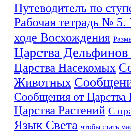
Путеводитель по ступ
Рабочая тетрадь № 5.
ходе Восхождения
Разм
Царства Дельфинов
С
Царства Насекомых
Сообщени
Животных
Сообщения от Царства
Царства Растений
С пр
Язык Света
чтобы стать м