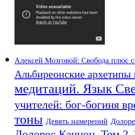
Алексей Мозговой: Свобода плюс со
Альбиреонские архетипы 
медитаций. Язык Св
учителей: бог-богиня в
тоны
Девять намерений
Долоре
Долорес Кэннон. Том 2.