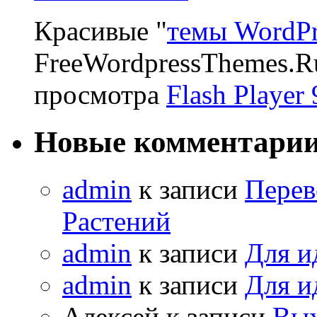
Красивые "
темы WordPr
FreeWordpressThemes.R
просмотра
Flash Player 
Новые комментари
admin
к записи
Перев
Растений
admin
к записи
Для и
admin
к записи
Для и
Алексей к записи
Вых