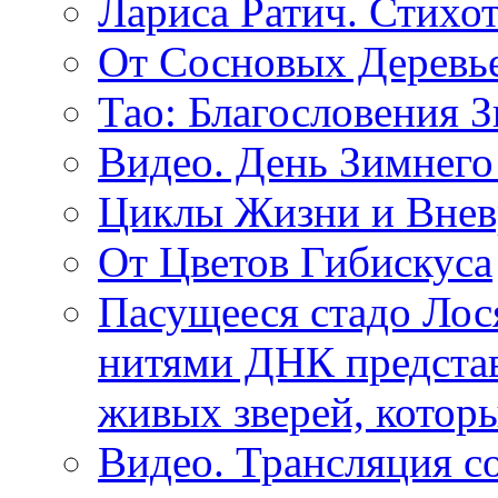
Лариса Ратич. Стих
От Сосновых Деревь
Тао: Благословения 
Видео. День Зимнего
Циклы Жизни и Внев
От Цветов Гибискуса
Пасущееся стадо Лося
нитями ДНК представ
живых зверей, котор
Видео. Трансляция с