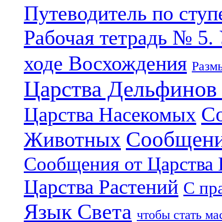
Путеводитель по ступ
Рабочая тетрадь № 5.
ходе Восхождения
Разм
Царства Дельфинов
С
Царства Насекомых
Сообщени
Животных
Сообщения от Царства
Царства Растений
С пр
Язык Света
чтобы стать м