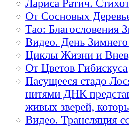
Лариса Ратич. Стих
От Сосновых Деревь
Тао: Благословения 
Видео. День Зимнего
Циклы Жизни и Внев
От Цветов Гибискуса
Пасущееся стадо Лося
нитями ДНК представ
живых зверей, котор
Видео. Трансляция с