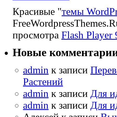
Красивые "
темы WordPr
FreeWordpressThemes.R
просмотра
Flash Player 
Новые комментари
admin
к записи
Перев
Растений
admin
к записи
Для и
admin
к записи
Для и
Алексей к записи
Вых