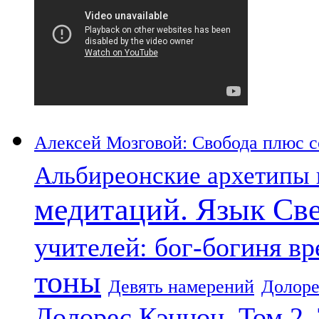
Алексей Мозговой: Свобода плюс со
Альбиреонские архетипы 
медитаций. Язык Св
учителей: бог-богиня в
тоны
Девять намерений
Долоре
Долорес Кэннон. Том 2.