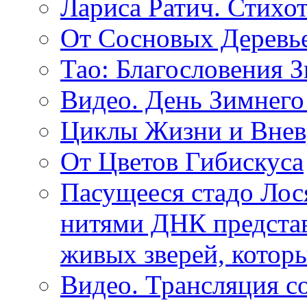
Лариса Ратич. Стих
От Сосновых Деревь
Тао: Благословения 
Видео. День Зимнего
Циклы Жизни и Внев
От Цветов Гибискуса
Пасущееся стадо Лося
нитями ДНК представ
живых зверей, котор
Видео. Трансляция с