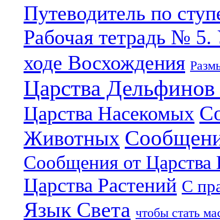
Путеводитель по ступ
Рабочая тетрадь № 5.
ходе Восхождения
Разм
Царства Дельфинов
С
Царства Насекомых
Сообщени
Животных
Сообщения от Царства
Царства Растений
С пр
Язык Света
чтобы стать м