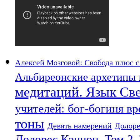
Алексей Мозговой: Свобода плюс со
Альбиреонские архетипы 
медитаций. Язык Св
учителей: бог-богиня в
тоны
Девять намерений
Долоре
Долорес Кэннон. Том 2.