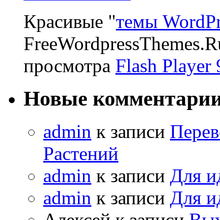
Красивые "
темы WordPr
FreeWordpressThemes.R
просмотра
Flash Player 
Новые комментари
admin
к записи
Перев
Растений
admin
к записи
Для и
admin
к записи
Для и
Алексей к записи
Вых