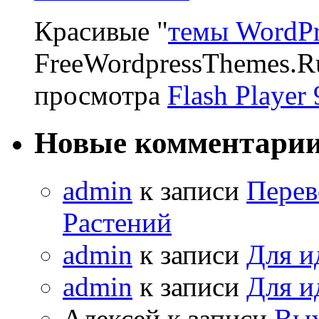
Красивые "
темы WordPr
FreeWordpressThemes.R
просмотра
Flash Player 
Новые комментари
admin
к записи
Перев
Растений
admin
к записи
Для и
admin
к записи
Для и
Алексей к записи
Вых