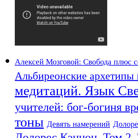
Алексей Мозговой: Свобода плюс со
Альбиреонские архетипы 
медитаций. Язык Св
учителей: бог-богиня в
тоны
Девять намерений
Долоре
Долорес Кэннон. Том 2.