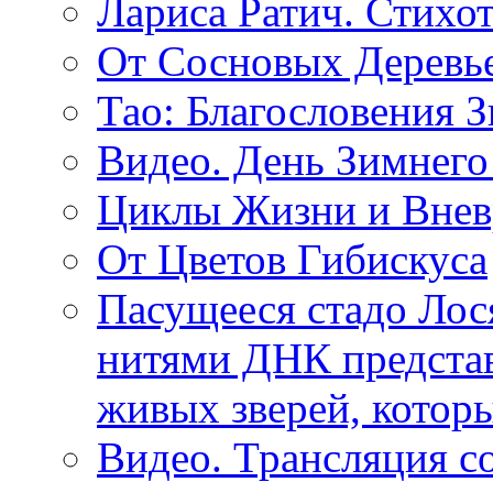
Лариса Ратич. Стих
От Сосновых Деревь
Тао: Благословения 
Видео. День Зимнего
Циклы Жизни и Внев
От Цветов Гибискуса
Пасущееся стадо Лося
нитями ДНК представ
живых зверей, котор
Видео. Трансляция с