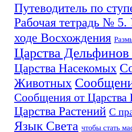
Путеводитель по ступ
Рабочая тетрадь № 5.
ходе Восхождения
Разм
Царства Дельфинов
С
Царства Насекомых
Сообщени
Животных
Сообщения от Царства
Царства Растений
С пр
Язык Света
чтобы стать м