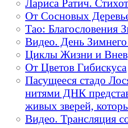
Лариса Ратич. Стих
От Сосновых Деревь
Тао: Благословения 
Видео. День Зимнего
Циклы Жизни и Внев
От Цветов Гибискуса
Пасущееся стадо Лося
нитями ДНК представ
живых зверей, котор
Видео. Трансляция с