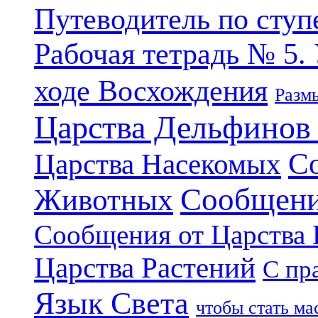
Путеводитель по ступ
Рабочая тетрадь № 5.
ходе Восхождения
Разм
Царства Дельфинов
С
Царства Насекомых
Сообщени
Животных
Сообщения от Царства
Царства Растений
С пр
Язык Света
чтобы стать м