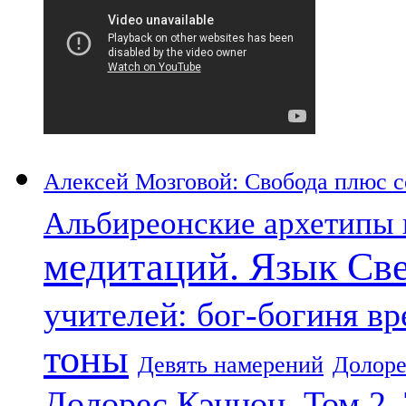
Алексей Мозговой: Свобода плюс со
Альбиреонские архетипы 
медитаций. Язык Св
учителей: бог-богиня в
тоны
Девять намерений
Долоре
Долорес Кэннон. Том 2.