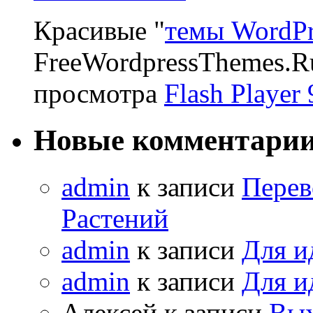
Красивые "
темы WordPr
FreeWordpressThemes.R
просмотра
Flash Player 
Новые комментари
admin
к записи
Перев
Растений
admin
к записи
Для и
admin
к записи
Для и
Алексей к записи
Вых