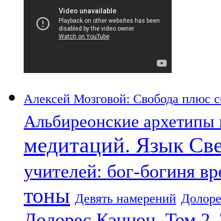
Алексей Мозговой: Свобода плюс со
Альбиреонские архетипы 
медитаций. Язык Св
учителей: бог-богиня в
тоны
Девять намерений
Долоре
Долорес Кэннон. Том 2.