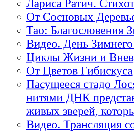
Лариса Ратич. Стих
От Сосновых Деревь
Тао: Благословения 
Видео. День Зимнего
Циклы Жизни и Внев
От Цветов Гибискуса
Пасущееся стадо Лося
нитями ДНК представ
живых зверей, котор
Видео. Трансляция с