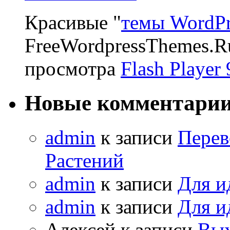
Красивые "
темы WordPr
FreeWordpressThemes.R
просмотра
Flash Player 
Новые комментари
admin
к записи
Перев
Растений
admin
к записи
Для и
admin
к записи
Для и
Алексей к записи
Вых