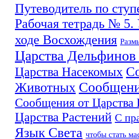
Путеводитель по ступ
Рабочая тетрадь № 5.
ходе Восхождения
Разм
Царства Дельфинов
С
Царства Насекомых
Сообщени
Животных
Сообщения от Царства
Царства Растений
С пр
Язык Света
чтобы стать м