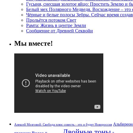
Гусыня, снесшая золотое яйцо: Простить Землю и 
Белый мех Полярного Медведя. Восхождение – это
Чёрные и белые полосы Зебры. Сейчас время создав
Прольётся потоком Свет
Рамта: Жизнь в центре Земли
Сообщение от Древней Секвойи
Мы вместе!
Альбиреон
Алексей Мозговой: Свобода плюс совесть - это и будет Новороссия
Двойные тоны
времени
Видео