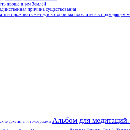
быть прощённым Землёй
 единственная причина существования
ать и проживать мечту, в которой вы поселитесь в подходящем м
Альбом для медитаций.
ские архетипы и голограммы
Долорес Кэннон. Том 2. Три во