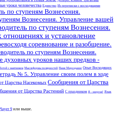
Долорес Кэннон. Три волны
ые уроки человечества
Единство
Из переписки с восходящими
ль по ступеням Вознесения.
тупеням Вознесения. Управление вашей
водитель по ступеням Вознесения.
х отношениях и установление
ревосходя соревнование и разобщение.
еводитель по ступеням Вознесения.
 духовных уроков наших предков -
Опыт Восходящих
ботой с маятником
Мыслеформы полярностей
Наше Мироздание
тетрадь № 5. Управление своим полем в ходе
Сообщения от Царства
от Царства Насекомых
бщения от Царства Растений
С праздником
Язык
Я - энергия!
Player 9
или выше.