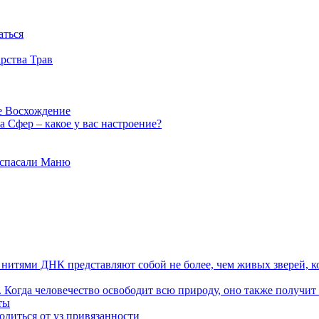
аться
рства Трав
е Восхождение
 Сфер – какое у вас настроение?
 спасали Маню
я нитями ДНК представляют собой не более, чем живых зверей, к
. Когда человечество освободит всю природу, оно также получит
ты
одиться от уз привязанности