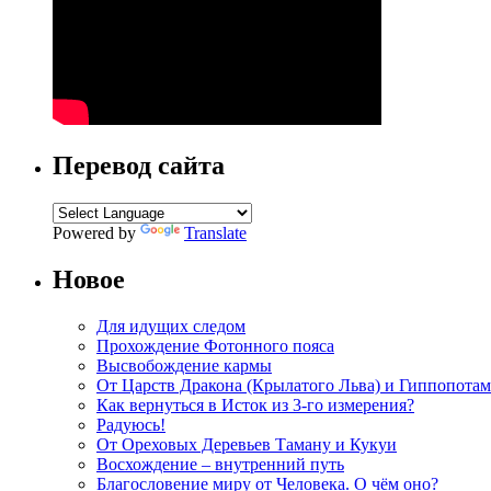
Перевод сайта
Powered by
Translate
Новое
Для идущих следом
Прохождение Фотонного пояса
Высвобождение кармы
От Царств Дракона (Крылатого Льва) и Гиппопотам
Как вернуться в Исток из 3-го измерения?
Радуюсь!
От Ореховых Деревьев Таману и Кукуи
Восхождение – внутренний путь
Благословение миру от Человека. О чём оно?