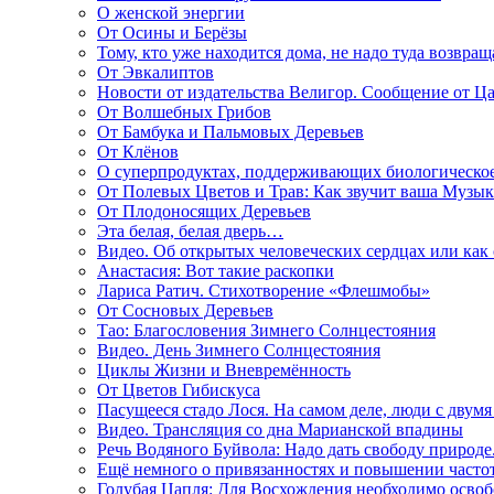
О женской энергии
От Осины и Берёзы
Тому, кто уже находится дома, не надо туда возвращ
От Эвкалиптов
Новости от издательства Велигор. Сообщение от Ца
От Волшебных Грибов
От Бамбука и Пальмовых Деревьев
От Клёнов
О суперпродуктах, поддерживающих биологическо
От Полевых Цветов и Трав: Как звучит ваша Музыка
От Плодоносящих Деревьев
Эта белая, белая дверь…
Видео. Об открытых человеческих сердцах или как
Анастасия: Вот такие раскопки
Лариса Ратич. Стихотворение «Флешмобы»
От Сосновых Деревьев
Тао: Благословения Зимнего Солнцестояния
Видео. День Зимнего Солнцестояния
Циклы Жизни и Вневремённость
От Цветов Гибискуса
Пасущееся стадо Лося. На самом деле, люди с двум
Видео. Трансляция со дна Марианской впадины
Речь Водяного Буйвола: Надо дать свободу природе
Ещё немного о привязанностях и повышении часто
Голубая Цапля: Для Восхождения необходимо освоб