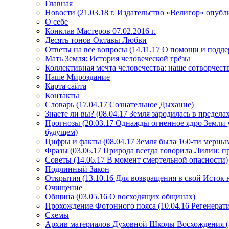
Главная
Новости (21.03.18 г. Издательство «Велигор» опуб
О себе
Конклав Мастеров 07.02.2016 г.
Десять тонов Октавы Любви
Ответы на все вопросы (14.11.17 О помощи и подде
Мать Земля: История человеческой грёзы
Коллективная мечта человечества: наше сотворчест
Наше Мироздание
Карта сайта
Контакты
Словарь (17.04.17 Сознательное Дыхание)
Знаете ли вы? (08.04.17 Земля зародилась в преде
Прогнозы (20.03.17 Однажды огненное ядро Земли у
будущем)
Цифры и факты (08.04.17 Земля была 160-ти мерным
Фразы (03.06.17 Природа всегда говорила Лилии: пр
Советы (14.06.17 В момент смертельной опасности)
Подлинный Закон
Открытия (13.10.16 Для возвращения в свой Исток 
Очищение
Община (03.05.16 О восходящих общинах)
Прохождение Фотонного пояса (10.04.16 Регенерат
Схемы
Архив материалов Духовной Школы Восхождения 