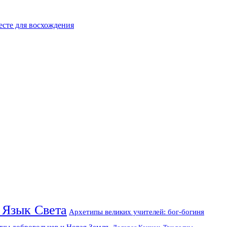
есте для восхождения
 Язык Света
Архетипы великих учителей: бог-богиня
лны добровольцев и Новая Земля.