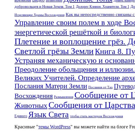
Вознесение
Девять намер
добровольцев и Новая Земля. Том 1
До
Долорес Кэннон. Хранители. Том 1
Как вы непосредственно связаны 
Исцеляющие Храмы Восхождения
Управление своим полем в ходе Во
энергетической решёткой и биоло
Плетение и воплощение грёз. 
Светлой грёзы Земли
Книга 8. П
Устраняя механическую и основан
Преодоление обольщения и иллюзии.
Великих Учителей. Определение арх
Послания Матери Земли
Путевод
Послания от Тао
Сообщение от Ц
Восхождения
Размышления
Сообщения от Царств
Животных
Язык Света
Единого
чтобы стать мастером Восхождения
Красивые "
темы WordPress
" вы можете найти на блоге F