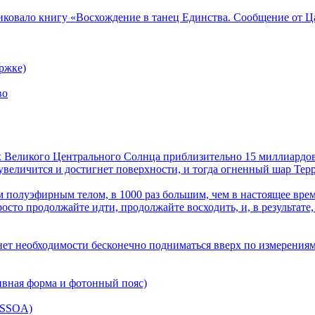
ликовало книгу «Восхождение в танец Единства. Сообщение от Ц
ржке)
во
лах Великого Центрального Солнца приблизительно 15 миллиардов
величится и достигнет поверхности, и тогда огненный шар Терра
 полуэфирным телом, в 1000 раз большим, чем в настоящее врем
осто продолжайте идти, продолжайте восходить, и, в результате,
нет необходимости бесконечно подниматься вверх по измерениям
ивная форма и фотонный пояс)
(SSOA)