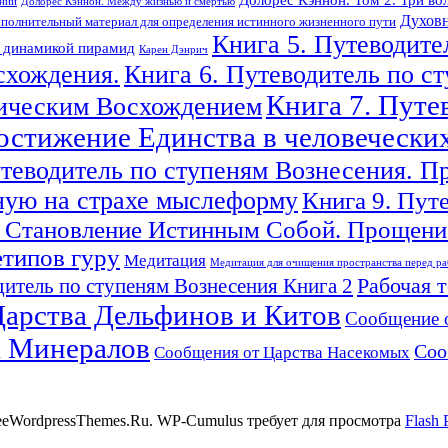
ений
Долорес Кэннон. Между жизнью и смертью
Духовн
полнительный материал для определения истинного жизненного пути
Книга 5. Путеводите
с динамикой пирамид
Карен Дэнрич
схождения.
Книга 6. Путеводитель по с
Книга 7. Путе
гическим Восхождением
Достижение Единства в человечески
утеводитель по ступеням Вознесения. П
ную на страхе мыслеформу
Книга 9. Пут
 Становление Истинным Собой. Прощение
етипов гуру
Медитация
Медитация для очищения пространства перед ра
Рабочая 
итель по ступеням Вознесения Книга 2
арства Дельфинов и Китов
Сообщение 
а Минералов
Соо
Сообщения от Царства Насекомых
reeWordpressThemes.Ru. WP-Cumulus требует для просмотра
Flash 