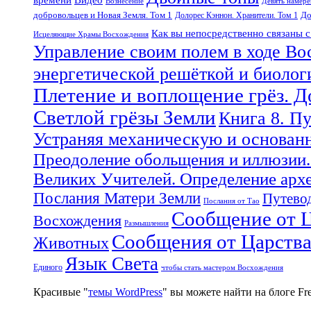
Вознесение
Девять намер
добровольцев и Новая Земля. Том 1
До
Долорес Кэннон. Хранители. Том 1
Как вы непосредственно связаны 
Исцеляющие Храмы Восхождения
Управление своим полем в ходе Во
энергетической решёткой и биоло
Плетение и воплощение грёз. 
Светлой грёзы Земли
Книга 8. П
Устраняя механическую и основан
Преодоление обольщения и иллюзии.
Великих Учителей. Определение арх
Послания Матери Земли
Путевод
Послания от Тао
Сообщение от Ц
Восхождения
Размышления
Сообщения от Царств
Животных
Язык Света
Единого
чтобы стать мастером Восхождения
Красивые "
темы WordPress
" вы можете найти на блоге F