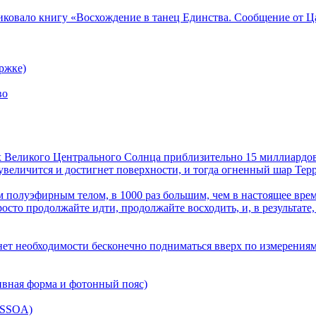
ликовало книгу «Восхождение в танец Единства. Сообщение от Ц
ржке)
во
лах Великого Центрального Солнца приблизительно 15 миллиардов
величится и достигнет поверхности, и тогда огненный шар Терра
 полуэфирным телом, в 1000 раз большим, чем в настоящее врем
осто продолжайте идти, продолжайте восходить, и, в результате,
нет необходимости бесконечно подниматься вверх по измерениям
ивная форма и фотонный пояс)
(SSOA)