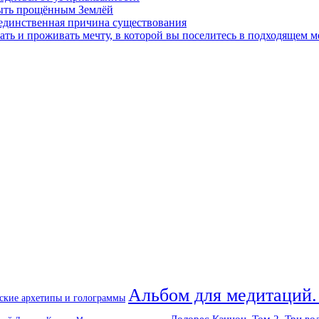
быть прощённым Землёй
 единственная причина существования
ать и проживать мечту, в которой вы поселитесь в подходящем м
Альбом для медитаций.
ские архетипы и голограммы
Долорес Кэннон. Том 2. Три во