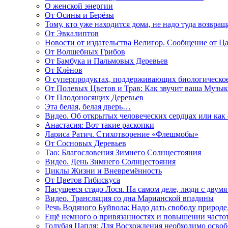
О женской энергии
От Осины и Берёзы
Тому, кто уже находится дома, не надо туда возвращ
От Эвкалиптов
Новости от издательства Велигор. Сообщение от Ца
От Волшебных Грибов
От Бамбука и Пальмовых Деревьев
От Клёнов
О суперпродуктах, поддерживающих биологическо
От Полевых Цветов и Трав: Как звучит ваша Музыка
От Плодоносящих Деревьев
Эта белая, белая дверь…
Видео. Об открытых человеческих сердцах или как
Анастасия: Вот такие раскопки
Лариса Ратич. Стихотворение «Флешмобы»
От Сосновых Деревьев
Тао: Благословения Зимнего Солнцестояния
Видео. День Зимнего Солнцестояния
Циклы Жизни и Вневремённость
От Цветов Гибискуса
Пасущееся стадо Лося. На самом деле, люди с двум
Видео. Трансляция со дна Марианской впадины
Речь Водяного Буйвола: Надо дать свободу природе
Ещё немного о привязанностях и повышении часто
Голубая Цапля: Для Восхождения необходимо освоб