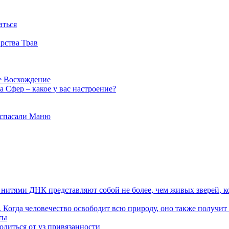
аться
рства Трав
е Восхождение
 Сфер – какое у вас настроение?
 спасали Маню
я нитями ДНК представляют собой не более, чем живых зверей, к
. Когда человечество освободит всю природу, оно также получит
ты
одиться от уз привязанности