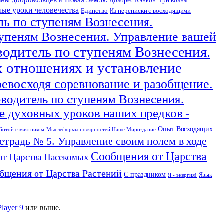
Долорес Кэннон. Три волны
ые уроки человечества
Единство
Из переписки с восходящими
ль по ступеням Вознесения.
тупеням Вознесения. Управление вашей
водитель по ступеням Вознесения.
х отношениях и установление
ревосходя соревнование и разобщение.
еводитель по ступеням Вознесения.
 духовных уроков наших предков -
Опыт Восходящих
ботой с маятником
Мыслеформы полярностей
Наше Мироздание
тетрадь № 5. Управление своим полем в ходе
Сообщения от Царства
от Царства Насекомых
бщения от Царства Растений
С праздником
Язык
Я - энергия!
Player 9
или выше.