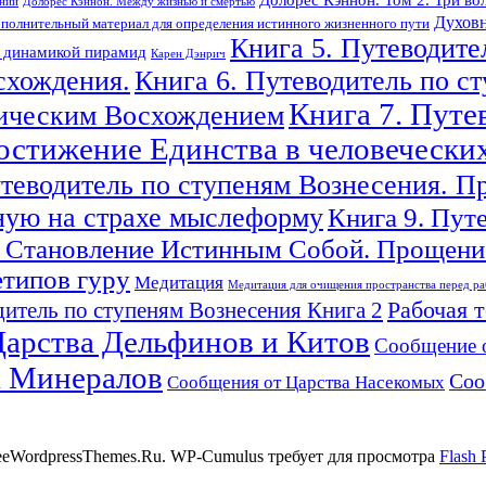
ений
Долорес Кэннон. Между жизнью и смертью
Духовн
полнительный материал для определения истинного жизненного пути
Книга 5. Путеводите
с динамикой пирамид
Карен Дэнрич
схождения.
Книга 6. Путеводитель по с
Книга 7. Путе
гическим Восхождением
Достижение Единства в человечески
утеводитель по ступеням Вознесения. П
ную на страхе мыслеформу
Книга 9. Пут
 Становление Истинным Собой. Прощение
етипов гуру
Медитация
Медитация для очищения пространства перед ра
Рабочая 
итель по ступеням Вознесения Книга 2
арства Дельфинов и Китов
Сообщение 
а Минералов
Соо
Сообщения от Царства Насекомых
reeWordpressThemes.Ru. WP-Cumulus требует для просмотра
Flash 