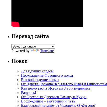
Перевод сайта
Powered by
Translate
Новое
Для идущих следом
Прохождение Фотонного пояса
Высвобождение кармы
От Царств Дракона (Крылатого Льва) и Гиппопотам
Как вернуться в Исток из 3-го измерения?
Радуюсь!
От Ореховых Деревьев Таману и Кукуи
Восхождение – внутренний путь
Благословение миру от Человека. О чём оно?