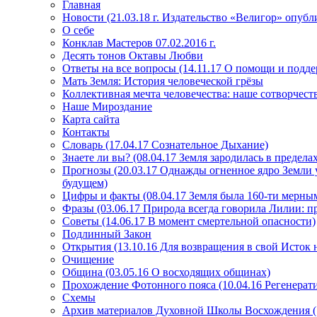
Главная
Новости (21.03.18 г. Издательство «Велигор» опуб
О себе
Конклав Мастеров 07.02.2016 г.
Десять тонов Октавы Любви
Ответы на все вопросы (14.11.17 О помощи и подде
Мать Земля: История человеческой грёзы
Коллективная мечта человечества: наше сотворчест
Наше Мироздание
Карта сайта
Контакты
Словарь (17.04.17 Сознательное Дыхание)
Знаете ли вы? (08.04.17 Земля зародилась в преде
Прогнозы (20.03.17 Однажды огненное ядро Земли у
будущем)
Цифры и факты (08.04.17 Земля была 160-ти мерным
Фразы (03.06.17 Природа всегда говорила Лилии: пр
Советы (14.06.17 В момент смертельной опасности)
Подлинный Закон
Открытия (13.10.16 Для возвращения в свой Исток 
Очищение
Община (03.05.16 О восходящих общинах)
Прохождение Фотонного пояса (10.04.16 Регенерат
Схемы
Архив материалов Духовной Школы Восхождения 