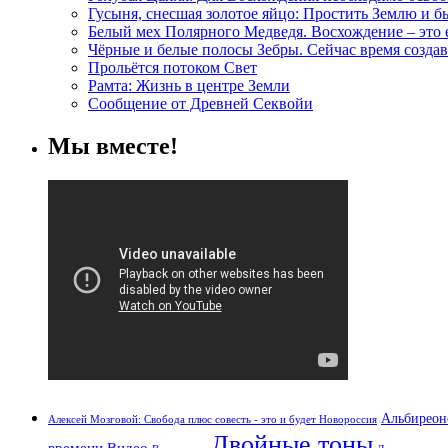
Гусыня, снесшая золотое яйцо: Простить Землю и 
Белый мех Полярного Медведя. Восхождение – это
Чёрные и белые полосы Зебры. Сейчас время создав
Прольётся потоком Свет
Рамта: Жизнь в центре Земли
Сообщение от Древней Секвойи
Мы вместе!
Альбиреон
Алексей Мозговой: Свобода плюс совесть - это и будет Новороссия
Двойные тоны
времени
Видео