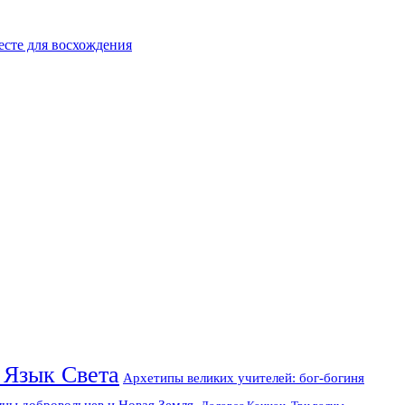
есте для восхождения
 Язык Света
Архетипы великих учителей: бог-богиня
лны добровольцев и Новая Земля.