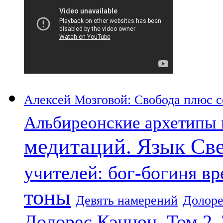
Алексей Мозговой: Свобода плюс со
Альбиреонские архетипы 
медитаций. Язык Св
учителей: бог-богиня в
тоны
Девять намерений
Долоре
Долорес Кэннон. Том 2.