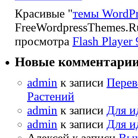
Красивые "
темы WordPr
FreeWordpressThemes.R
просмотра
Flash Player 
Новые комментари
admin
к записи
Перев
Растений
admin
к записи
Для и
admin
к записи
Для и
Алексей к записи
Вых