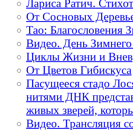
Лариса Ратич. Стих
От Сосновых Деревь
Тао: Благословения 
Видео. День Зимнего
Циклы Жизни и Внев
От Цветов Гибискуса
Пасущееся стадо Лося
нитями ДНК представ
живых зверей, котор
Видео. Трансляция с