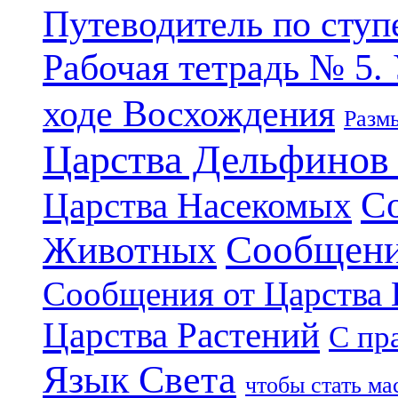
Путеводитель по ступ
Рабочая тетрадь № 5.
ходе Восхождения
Разм
Царства Дельфинов
С
Царства Насекомых
Сообщени
Животных
Сообщения от Царства
Царства Растений
С пр
Язык Света
чтобы стать м