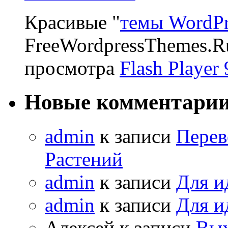
Красивые "
темы WordPr
FreeWordpressThemes.R
просмотра
Flash Player 
Новые комментари
admin
к записи
Перев
Растений
admin
к записи
Для и
admin
к записи
Для и
Алексей к записи
Вых