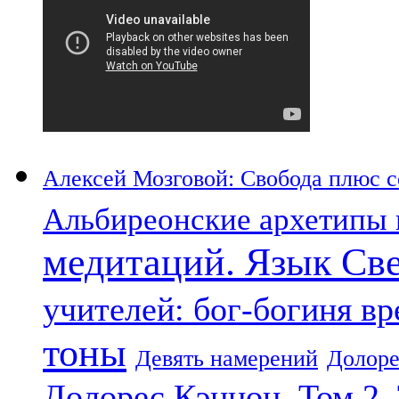
Алексей Мозговой: Свобода плюс со
Альбиреонские архетипы 
медитаций. Язык Св
учителей: бог-богиня в
тоны
Девять намерений
Долоре
Долорес Кэннон. Том 2.