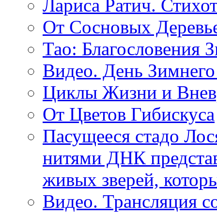
Лариса Ратич. Стих
От Сосновых Деревь
Тао: Благословения 
Видео. День Зимнего
Циклы Жизни и Внев
От Цветов Гибискуса
Пасущееся стадо Лося
нитями ДНК представ
живых зверей, котор
Видео. Трансляция с