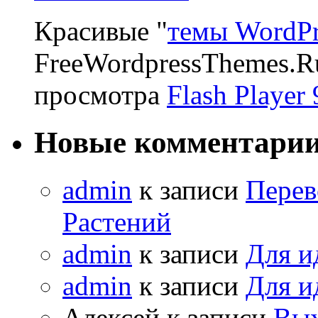
Красивые "
темы WordPr
FreeWordpressThemes.R
просмотра
Flash Player 
Новые комментари
admin
к записи
Перев
Растений
admin
к записи
Для и
admin
к записи
Для и
Алексей к записи
Вых