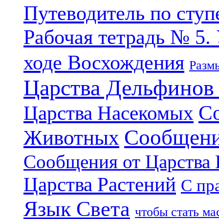
Путеводитель по ступ
Рабочая тетрадь № 5.
ходе Восхождения
Разм
Царства Дельфинов
С
Царства Насекомых
Сообщени
Животных
Сообщения от Царства
Царства Растений
С пр
Язык Света
чтобы стать м