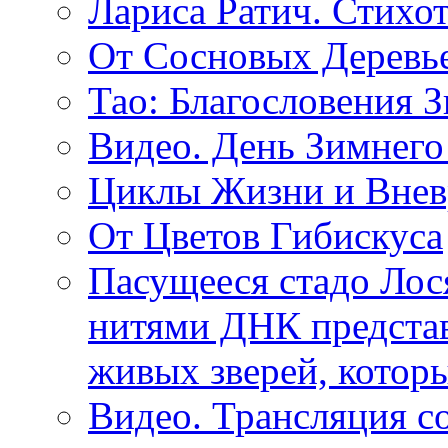
Лариса Ратич. Стих
От Сосновых Деревь
Тао: Благословения 
Видео. День Зимнего
Циклы Жизни и Внев
От Цветов Гибискуса
Пасущееся стадо Лося
нитями ДНК представ
живых зверей, котор
Видео. Трансляция с