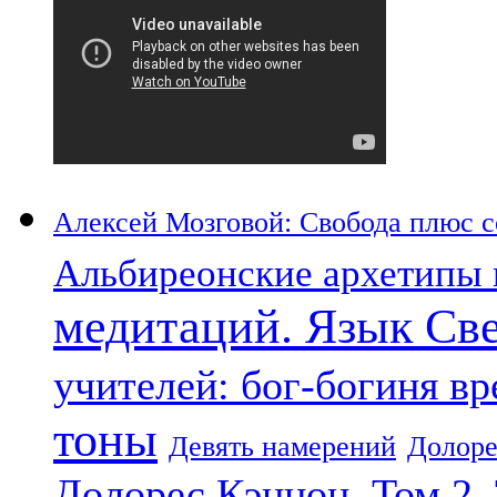
Алексей Мозговой: Свобода плюс со
Альбиреонские архетипы 
медитаций. Язык Св
учителей: бог-богиня в
тоны
Девять намерений
Долоре
Долорес Кэннон. Том 2.