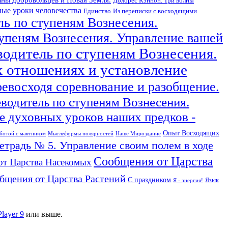
Долорес Кэннон. Три волны
ые уроки человечества
Единство
Из переписки с восходящими
ль по ступеням Вознесения.
тупеням Вознесения. Управление вашей
водитель по ступеням Вознесения.
х отношениях и установление
ревосходя соревнование и разобщение.
еводитель по ступеням Вознесения.
 духовных уроков наших предков -
Опыт Восходящих
ботой с маятником
Мыслеформы полярностей
Наше Мироздание
тетрадь № 5. Управление своим полем в ходе
Сообщения от Царства
от Царства Насекомых
бщения от Царства Растений
С праздником
Язык
Я - энергия!
Player 9
или выше.