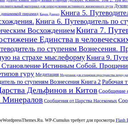
ений
Долорес Кэннон. Между жизнью и смертью
Духовн
полнительный материал для определения истинного жизненного пути
Книга 5. Путеводите
с динамикой пирамид
Карен Дэнрич
схождения.
Книга 6. Путеводитель по с
Книга 7. Путе
гическим Восхождением
Достижение Единства в человечески
утеводитель по ступеням Вознесения. П
ную на страхе мыслеформу
Книга 9. Пут
 Становление Истинным Собой. Прощение
етипов гуру
Медитация
Медитация для очищения пространства перед ра
Рабочая 
итель по ступеням Вознесения Книга 2
арства Дельфинов и Китов
Сообщение 
а Минералов
Соо
Сообщения от Царства Насекомых
reeWordpressThemes.Ru. WP-Cumulus требует для просмотра
Flash 