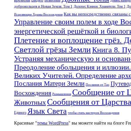
Вознесение
Девять намер
добровольцев и Новая Земля. Том 1
До
Долорес Кэннон. Хранители. Том 1
Как вы непосредственно связаны 
Исцеляющие Храмы Восхождения
Управление своим полем в ходе Во
энергетической решёткой и биоло
Плетение и воплощение грёз. 
Светлой грёзы Земли
Книга 8. П
Устраняя механическую и основан
Преодоление обольщения и иллюзии.
Великих Учителей. Определение арх
Послания Матери Земли
Путевод
Послания от Тао
Сообщение от Ц
Восхождения
Размышления
Сообщения от Царств
Животных
Язык Света
Единого
чтобы стать мастером Восхождения
Красивые "
темы WordPress
" вы можете найти на блоге F