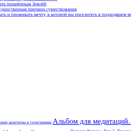
быть прощённым Землёй
 единственная причина существования
ать и проживать мечту, в которой вы поселитесь в подходящем м
Альбом для медитаций.
ские архетипы и голограммы
Долорес Кэннон. Том 2. Три во