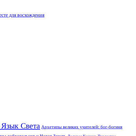
есте для восхождения
 Язык Света
Архетипы великих учителей: бог-богиня
лны добровольцев и Новая Земля.