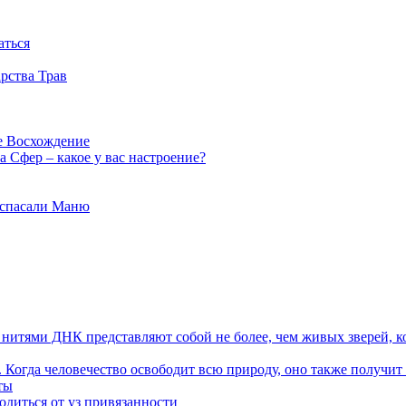
аться
рства Трав
е Восхождение
 Сфер – какое у вас настроение?
 спасали Маню
я нитями ДНК представляют собой не более, чем живых зверей, к
. Когда человечество освободит всю природу, оно также получит
ты
одиться от уз привязанности