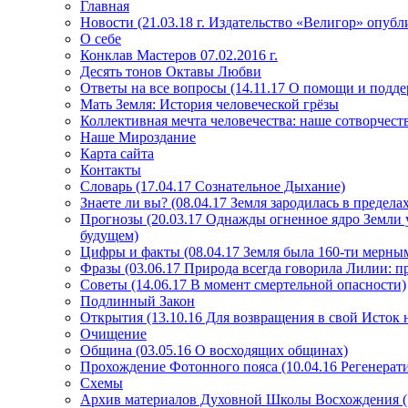
Главная
Новости (21.03.18 г. Издательство «Велигор» опуб
О себе
Конклав Мастеров 07.02.2016 г.
Десять тонов Октавы Любви
Ответы на все вопросы (14.11.17 О помощи и подде
Мать Земля: История человеческой грёзы
Коллективная мечта человечества: наше сотворчест
Наше Мироздание
Карта сайта
Контакты
Словарь (17.04.17 Сознательное Дыхание)
Знаете ли вы? (08.04.17 Земля зародилась в преде
Прогнозы (20.03.17 Однажды огненное ядро Земли у
будущем)
Цифры и факты (08.04.17 Земля была 160-ти мерным
Фразы (03.06.17 Природа всегда говорила Лилии: пр
Советы (14.06.17 В момент смертельной опасности)
Подлинный Закон
Открытия (13.10.16 Для возвращения в свой Исток 
Очищение
Община (03.05.16 О восходящих общинах)
Прохождение Фотонного пояса (10.04.16 Регенерат
Схемы
Архив материалов Духовной Школы Восхождения 