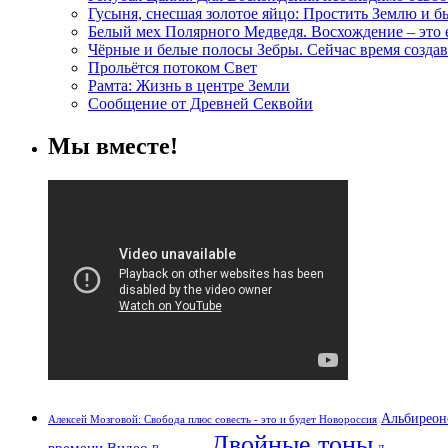
Гусыня, снесшая золотое яйцо: Простить Землю и 
Белый мех Полярного Медведя. Восхождение – это
Чёрные и белые полосы Зебры. Сейчас время создав
Прольётся потоком Свет
Рамта: Жизнь в центре Земли
Сообщение от Древней Секвойи
Мы вместе!
Альбиреон
Алексей Мозговой: Свобода плюс совесть - это и будет Новороссия
Двойные тоны
времени
Видео