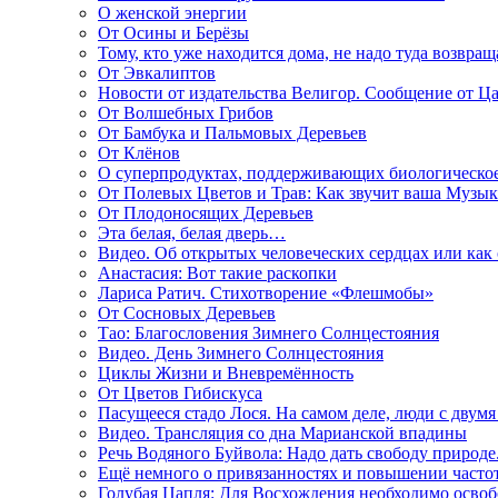
О женской энергии
От Осины и Берёзы
Тому, кто уже находится дома, не надо туда возвращ
От Эвкалиптов
Новости от издательства Велигор. Сообщение от Ца
От Волшебных Грибов
От Бамбука и Пальмовых Деревьев
От Клёнов
О суперпродуктах, поддерживающих биологическо
От Полевых Цветов и Трав: Как звучит ваша Музыка
От Плодоносящих Деревьев
Эта белая, белая дверь…
Видео. Об открытых человеческих сердцах или как
Анастасия: Вот такие раскопки
Лариса Ратич. Стихотворение «Флешмобы»
От Сосновых Деревьев
Тао: Благословения Зимнего Солнцестояния
Видео. День Зимнего Солнцестояния
Циклы Жизни и Вневремённость
От Цветов Гибискуса
Пасущееся стадо Лося. На самом деле, люди с двум
Видео. Трансляция со дна Марианской впадины
Речь Водяного Буйвола: Надо дать свободу природе
Ещё немного о привязанностях и повышении часто
Голубая Цапля: Для Восхождения необходимо освоб