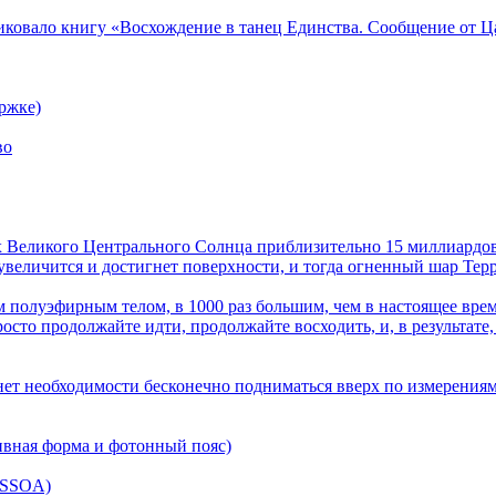
ликовало книгу «Восхождение в танец Единства. Сообщение от Ц
ржке)
во
лах Великого Центрального Солнца приблизительно 15 миллиардов
величится и достигнет поверхности, и тогда огненный шар Терра
 полуэфирным телом, в 1000 раз большим, чем в настоящее врем
осто продолжайте идти, продолжайте восходить, и, в результате,
нет необходимости бесконечно подниматься вверх по измерениям
ивная форма и фотонный пояс)
(SSOA)