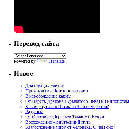
Перевод сайта
Powered by
Translate
Новое
Для идущих следом
Прохождение Фотонного пояса
Высвобождение кармы
От Царств Дракона (Крылатого Льва) и Гиппопотам
Как вернуться в Исток из 3-го измерения?
Радуюсь!
От Ореховых Деревьев Таману и Кукуи
Восхождение – внутренний путь
Благословение миру от Человека. О чём оно?