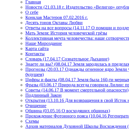
Главная
Новости (21.03.18 г. Издательство «Велигор» опуб
О себе
Конклав Мастеров 07.02.2016 г.
Десять тонов Октавы Любви
Ответы на все вопросы (14.11.17 О помощи и подде
Мать Земля: История человеческой грёзы
Коллективная мечта человечества: наше сотворчест
Наше Мироздание
Карта сайта
Контакты
Словарь (17.04.17 Сознательное Дыхание)
Знаете ли вы? (08.04.17 Земля зародилась в преде
Прогнозы (20.03.17 Однажды огненное ядро Земли у
будущем)
Цифры и факты (08.04.17 Земля была 160-ти мерным
Фразы (03.06.17 Природа всегда говорила Лилии: пр
Советы (14.06.17 В момент смертельной опасности)
Подлинный Закон
Открытия (13.10.16 Для возвращения в свой Исток 
Очищение
Община (03.05.16 О восходящих общинах)
Прохождение Фотонного пояса (10.04.16 Регенерат
Схемы
Архив материалов Духовной Школы Восхождения 