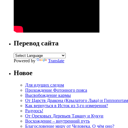
Перевод сайта
Powered by
Translate
Новое
Для идущих следом
Прохождение Фотонного пояса
Высвобождение кармы
От Царств Дракона (Крылатого Льва) и Гиппопотам
Как вернуться в Исток из 3-го измерения?
Радуюсь!
От Ореховых Деревьев Таману и Кукуи
Восхождение – внутренний путь
Благословение миру от Человека. О чём оно?