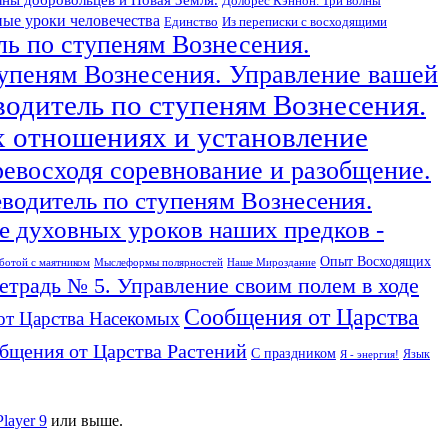
Долорес Кэннон. Три волны
ые уроки человечества
Единство
Из переписки с восходящими
ль по ступеням Вознесения.
тупеням Вознесения. Управление вашей
водитель по ступеням Вознесения.
х отношениях и установление
ревосходя соревнование и разобщение.
еводитель по ступеням Вознесения.
 духовных уроков наших предков -
Опыт Восходящих
ботой с маятником
Мыслеформы полярностей
Наше Мироздание
тетрадь № 5. Управление своим полем в ходе
Сообщения от Царства
от Царства Насекомых
бщения от Царства Растений
С праздником
Язык
Я - энергия!
Player 9
или выше.