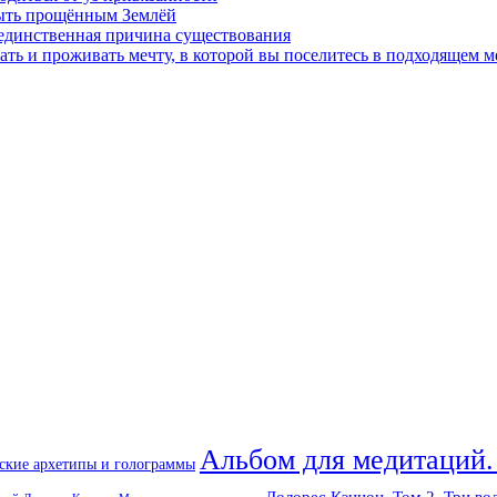
быть прощённым Землёй
 единственная причина существования
ать и проживать мечту, в которой вы поселитесь в подходящем м
Альбом для медитаций.
ские архетипы и голограммы
Долорес Кэннон. Том 2. Три во