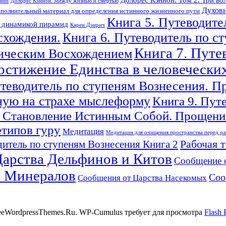
ений
Долорес Кэннон. Между жизнью и смертью
Духовн
полнительный материал для определения истинного жизненного пути
Книга 5. Путеводите
с динамикой пирамид
Карен Дэнрич
схождения.
Книга 6. Путеводитель по с
Книга 7. Путе
гическим Восхождением
Достижение Единства в человечески
утеводитель по ступеням Вознесения. П
ную на страхе мыслеформу
Книга 9. Пут
 Становление Истинным Собой. Прощение
етипов гуру
Медитация
Медитация для очищения пространства перед ра
Рабочая 
итель по ступеням Вознесения Книга 2
арства Дельфинов и Китов
Сообщение 
а Минералов
Соо
Сообщения от Царства Насекомых
reeWordpressThemes.Ru. WP-Cumulus требует для просмотра
Flash 