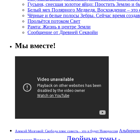
Гусыня, снесшая золотое яйцо: Простить Землю и 
Белый мех Полярного Медведя. Восхождение – это
Чёрные и белые полосы Зебры. Сейчас время создав
Прольётся потоком Свет
Рамта: Жизнь в центре Земли
Сообщение от Древней Секвойи
Мы вместе!
Альбиреон
Алексей Мозговой: Свобода плюс совесть - это и будет Новороссия
Двойные тоны
времени
Видео