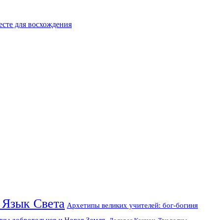
есте для восхождения
 Язык Света
Архетипы великих учителей: бог-богиня
лны добровольцев и Новая Земля.