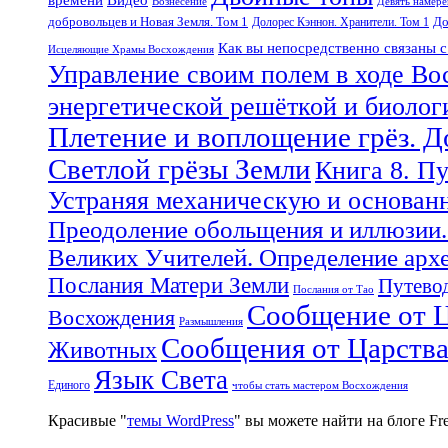
Вознесение
Девять намер
добровольцев и Новая Земля. Том 1
До
Долорес Кэннон. Хранители. Том 1
Как вы непосредственно связаны 
Исцеляющие Храмы Восхождения
Управление своим полем в ходе Во
энергетической решёткой и биоло
Плетение и воплощение грёз. 
Светлой грёзы Земли
Книга 8. П
Устраняя механическую и основан
Преодоление обольщения и иллюзии.
Великих Учителей. Определение арх
Послания Матери Земли
Путевод
Послания от Тао
Сообщение от Ц
Восхождения
Размышления
Сообщения от Царств
Животных
Язык Света
Единого
чтобы стать мастером Восхождения
Красивые "
темы WordPress
" вы можете найти на блоге F