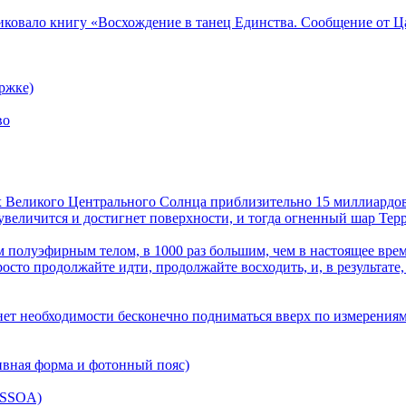
ликовало книгу «Восхождение в танец Единства. Сообщение от Ц
ржке)
во
лах Великого Центрального Солнца приблизительно 15 миллиардов
величится и достигнет поверхности, и тогда огненный шар Терра
 полуэфирным телом, в 1000 раз большим, чем в настоящее врем
осто продолжайте идти, продолжайте восходить, и, в результате,
нет необходимости бесконечно подниматься вверх по измерениям
ивная форма и фотонный пояс)
(SSOA)