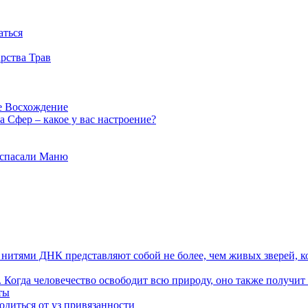
аться
рства Трав
е Восхождение
 Сфер – какое у вас настроение?
 спасали Маню
я нитями ДНК представляют собой не более, чем живых зверей, к
. Когда человечество освободит всю природу, оно также получит
ты
одиться от уз привязанности