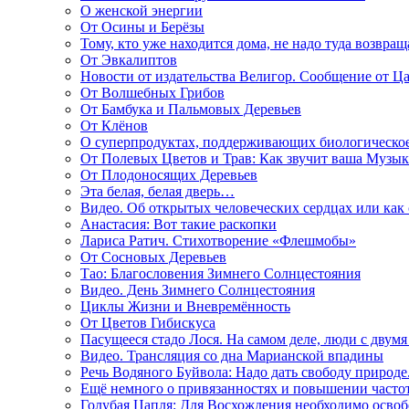
О женской энергии
От Осины и Берёзы
Тому, кто уже находится дома, не надо туда возвращ
От Эвкалиптов
Новости от издательства Велигор. Сообщение от Ца
От Волшебных Грибов
От Бамбука и Пальмовых Деревьев
От Клёнов
О суперпродуктах, поддерживающих биологическо
От Полевых Цветов и Трав: Как звучит ваша Музыка
От Плодоносящих Деревьев
Эта белая, белая дверь…
Видео. Об открытых человеческих сердцах или как
Анастасия: Вот такие раскопки
Лариса Ратич. Стихотворение «Флешмобы»
От Сосновых Деревьев
Тао: Благословения Зимнего Солнцестояния
Видео. День Зимнего Солнцестояния
Циклы Жизни и Вневремённость
От Цветов Гибискуса
Пасущееся стадо Лося. На самом деле, люди с двум
Видео. Трансляция со дна Марианской впадины
Речь Водяного Буйвола: Надо дать свободу природе
Ещё немного о привязанностях и повышении часто
Голубая Цапля: Для Восхождения необходимо освоб