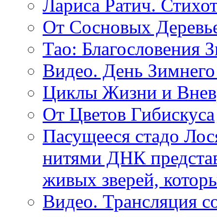
Лариса Ратич. Стих
От Сосновых Деревь
Тао: Благословения 
Видео. День Зимнего
Циклы Жизни и Внев
От Цветов Гибискуса
Пасущееся стадо Лося
нитями ДНК представ
живых зверей, котор
Видео. Трансляция с