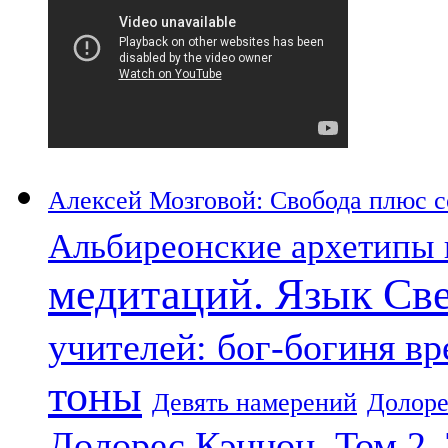
Алексей Мозговой: Свобода плюс со
Альбиреонские архетипы 
медитаций. Язык Св
учителей: бог-богиня в
тоны
Девять намерений
Долоре
Долорес Кэннон. Том 2.