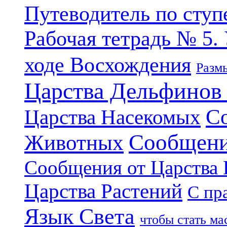
Путеводитель по ступ
Рабочая тетрадь № 5.
ходе Восхождения
Разм
Царства Дельфинов
С
Царства Насекомых
Сообщени
Животных
Сообщения от Царства
Царства Растений
С пр
Язык Света
чтобы стать м