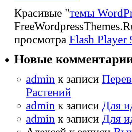
Красивые "
темы WordPr
FreeWordpressThemes.R
просмотра
Flash Player 
Новые комментари
admin
к записи
Перев
Растений
admin
к записи
Для и
admin
к записи
Для и
Алексей к записи
Вых