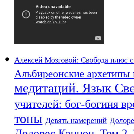
Алексей Мозговой: Свобода плюс со
Альбиреонские архетипы 
медитаций. Язык Св
учителей: бог-богиня в
тоны
Девять намерений
Долоре
Долорес Кэннон. Том 2.