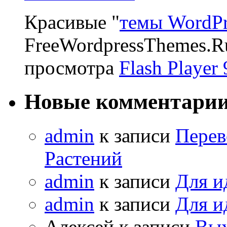
Красивые "
темы WordPr
FreeWordpressThemes.R
просмотра
Flash Player 
Новые комментари
admin
к записи
Перев
Растений
admin
к записи
Для и
admin
к записи
Для и
Алексей к записи
Вых