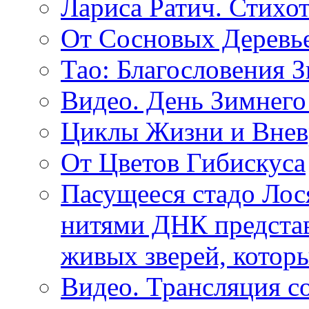
Лариса Ратич. Стих
От Сосновых Деревь
Тао: Благословения 
Видео. День Зимнего
Циклы Жизни и Внев
От Цветов Гибискуса
Пасущееся стадо Лося
нитями ДНК представ
живых зверей, котор
Видео. Трансляция с