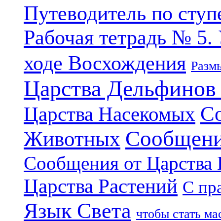
Путеводитель по ступ
Рабочая тетрадь № 5.
ходе Восхождения
Разм
Царства Дельфинов
С
Царства Насекомых
Сообщени
Животных
Сообщения от Царства
Царства Растений
С пр
Язык Света
чтобы стать м