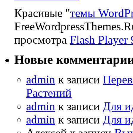
Красивые "
темы WordPr
FreeWordpressThemes.R
просмотра
Flash Player 
Новые комментари
admin
к записи
Перев
Растений
admin
к записи
Для и
admin
к записи
Для и
Алексей к записи
Вых