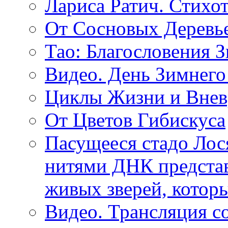
Лариса Ратич. Стих
От Сосновых Деревь
Тао: Благословения 
Видео. День Зимнего
Циклы Жизни и Внев
От Цветов Гибискуса
Пасущееся стадо Лося
нитями ДНК представ
живых зверей, котор
Видео. Трансляция с