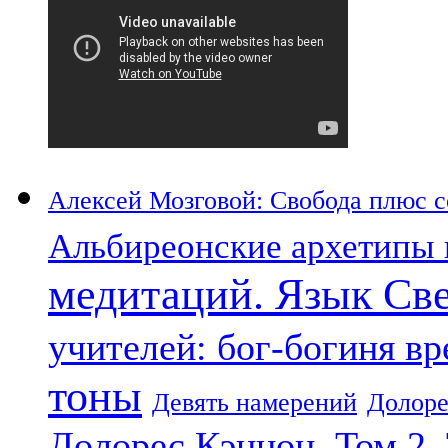
Алексей Мозговой: Свобода плюс со
Альбиреонские архетипы 
медитаций. Язык Св
учителей: бог-богиня в
тоны
Девять намерений
Долоре
Долорес Кэннон. Том 2.