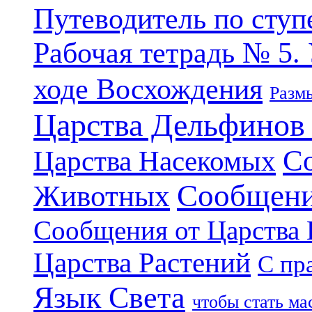
Путеводитель по ступ
Рабочая тетрадь № 5.
ходе Восхождения
Разм
Царства Дельфинов
С
Царства Насекомых
Сообщени
Животных
Сообщения от Царства
Царства Растений
С пр
Язык Света
чтобы стать м