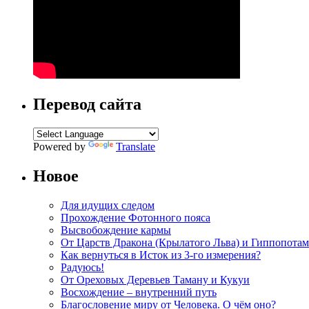
Перевод сайта
Powered by
Translate
Новое
Для идущих следом
Прохождение Фотонного пояса
Высвобождение кармы
От Царств Дракона (Крылатого Льва) и Гиппопотам
Как вернуться в Исток из 3-го измерения?
Радуюсь!
От Ореховых Деревьев Таману и Кукуи
Восхождение – внутренний путь
Благословение миру от Человека. О чём оно?