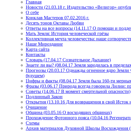
Главная
Новости (21.03.18 г. Издательство «Велигор» опуб
О себе
Конклав Мастеров 07.02.2016 г.
Десять тонов Октавы Любви
Ответы на все вопросы (14.11.17 О помощи и подде
Мать Земля: История человеческой грёзы
Коллективная мечта человечества: наше сотворчест
Наше Мироздание
Карта сайта
Контакты
Словарь (17.04.17 Сознательное Дыхание)
Знаете ли вы? (08.04.17 Земля зародилась в преде
Прогнозы (20.03.17 Однажды огненное ядро Земли у
будущем)
Цифры и факты (08.04.17 Земля была 160-ти мерным
Фразы (03.06.17 Природа всегда говорила Лилии: пр
Советы (14.06.17 В момент смертельной опасности)
Подлинный Закон
Открытия (13.10.16 Для возвращения в свой Исток 
Очищение
Община (03.05.16 О восходящих общинах)
Прохождение Фотонного пояса (10.04.16 Регенерат
Схемы
Архив материалов Духовной Школы Восхождения 