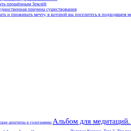
быть прощённым Землёй
 единственная причина существования
ать и проживать мечту, в которой вы поселитесь в подходящем м
Альбом для медитаций.
ские архетипы и голограммы
Долорес Кэннон. Том 2. Три во