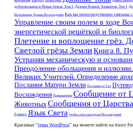
Вознесение
Девять намер
добровольцев и Новая Земля. Том 1
До
Долорес Кэннон. Хранители. Том 1
Как вы непосредственно связаны 
Исцеляющие Храмы Восхождения
Управление своим полем в ходе Во
энергетической решёткой и биоло
Плетение и воплощение грёз. 
Светлой грёзы Земли
Книга 8. П
Устраняя механическую и основан
Преодоление обольщения и иллюзии.
Великих Учителей. Определение арх
Послания Матери Земли
Путевод
Послания от Тао
Сообщение от Ц
Восхождения
Размышления
Сообщения от Царств
Животных
Язык Света
Единого
чтобы стать мастером Восхождения
Красивые "
темы WordPress
" вы можете найти на блоге F