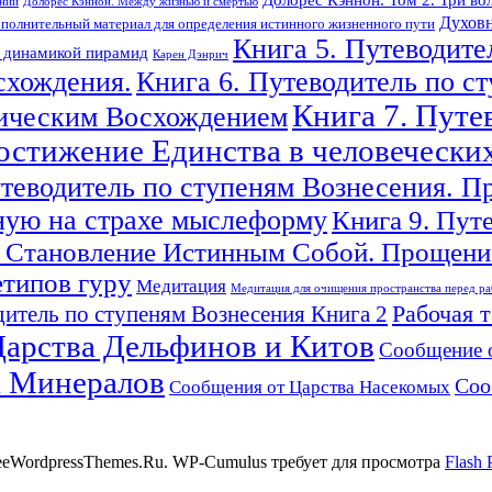
ений
Долорес Кэннон. Между жизнью и смертью
Духовн
полнительный материал для определения истинного жизненного пути
Книга 5. Путеводите
с динамикой пирамид
Карен Дэнрич
схождения.
Книга 6. Путеводитель по с
Книга 7. Путе
гическим Восхождением
Достижение Единства в человечески
утеводитель по ступеням Вознесения. П
ную на страхе мыслеформу
Книга 9. Пут
 Становление Истинным Собой. Прощение
етипов гуру
Медитация
Медитация для очищения пространства перед ра
Рабочая 
итель по ступеням Вознесения Книга 2
арства Дельфинов и Китов
Сообщение 
а Минералов
Соо
Сообщения от Царства Насекомых
reeWordpressThemes.Ru. WP-Cumulus требует для просмотра
Flash 