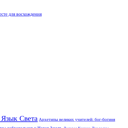
есте для восхождения
 Язык Света
Архетипы великих учителей: бог-богиня
лны добровольцев и Новая Земля.