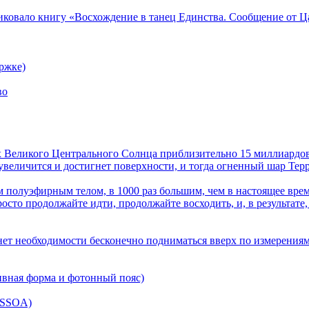
ликовало книгу «Восхождение в танец Единства. Сообщение от Ц
ржке)
во
лах Великого Центрального Солнца приблизительно 15 миллиардов
величится и достигнет поверхности, и тогда огненный шар Терра
 полуэфирным телом, в 1000 раз большим, чем в настоящее врем
осто продолжайте идти, продолжайте восходить, и, в результате,
нет необходимости бесконечно подниматься вверх по измерениям
ивная форма и фотонный пояс)
(SSOA)