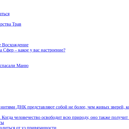
аться
рства Трав
е Восхождение
 Сфер – какое у вас настроение?
 спасали Маню
я нитями ДНК представляют собой не более, чем живых зверей, к
. Когда человечество освободит всю природу, оно также получит
ты
одиться от уз привязанности