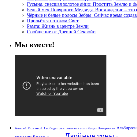
Гусыня, снесшая золотое яйцо: Простить Землю и 
Белый мех Полярного Медведя. Восхождение – это
Чёрные и белые полосы Зебры. Сейчас время создав
Прольётся потоком Свет
Рамта: Жизнь в центре Земли
Сообщение от Древней Секвойи
Мы вместе!
Альбиреон
Алексей Мозговой: Свобода плюс совесть - это и будет Новороссия
Двойные тоны
времени
Видео