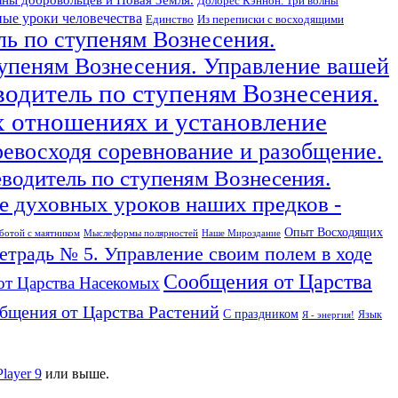
Долорес Кэннон. Три волны
ые уроки человечества
Единство
Из переписки с восходящими
ль по ступеням Вознесения.
тупеням Вознесения. Управление вашей
водитель по ступеням Вознесения.
х отношениях и установление
ревосходя соревнование и разобщение.
еводитель по ступеням Вознесения.
 духовных уроков наших предков -
Опыт Восходящих
ботой с маятником
Мыслеформы полярностей
Наше Мироздание
тетрадь № 5. Управление своим полем в ходе
Сообщения от Царства
от Царства Насекомых
бщения от Царства Растений
С праздником
Язык
Я - энергия!
Player 9
или выше.