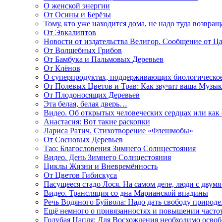
О женской энергии
От Осины и Берёзы
Тому, кто уже находится дома, не надо туда возвращ
От Эвкалиптов
Новости от издательства Велигор. Сообщение от Ца
От Волшебных Грибов
От Бамбука и Пальмовых Деревьев
От Клёнов
О суперпродуктах, поддерживающих биологическо
От Полевых Цветов и Трав: Как звучит ваша Музыка
От Плодоносящих Деревьев
Эта белая, белая дверь…
Видео. Об открытых человеческих сердцах или как
Анастасия: Вот такие раскопки
Лариса Ратич. Стихотворение «Флешмобы»
От Сосновых Деревьев
Тао: Благословения Зимнего Солнцестояния
Видео. День Зимнего Солнцестояния
Циклы Жизни и Вневремённость
От Цветов Гибискуса
Пасущееся стадо Лося. На самом деле, люди с двум
Видео. Трансляция со дна Марианской впадины
Речь Водяного Буйвола: Надо дать свободу природе
Ещё немного о привязанностях и повышении часто
Голубая Цапля: Для Восхождения необходимо освоб