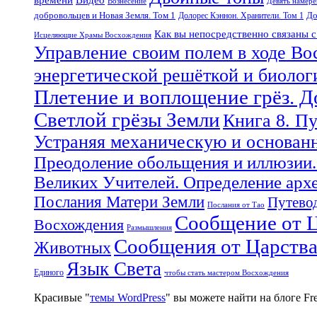
Вознесение
Девять намер
добровольцев и Новая Земля. Том 1
До
Долорес Кэннон. Хранители. Том 1
Как вы непосредственно связаны 
Исцеляющие Храмы Восхождения
Управление своим полем в ходе Во
энергетической решёткой и биоло
Плетение и воплощение грёз. 
Светлой грёзы Земли
Книга 8. П
Устраняя механическую и основан
Преодоление обольщения и иллюзии.
Великих Учителей. Определение арх
Послания Матери Земли
Путевод
Послания от Тао
Сообщение от Ц
Восхождения
Размышления
Сообщения от Царств
Животных
Язык Света
Единого
чтобы стать мастером Восхождения
Красивые "
темы WordPress
" вы можете найти на блоге F