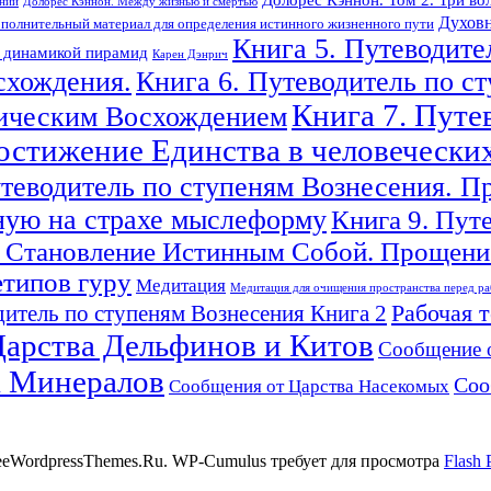
ений
Долорес Кэннон. Между жизнью и смертью
Духовн
полнительный материал для определения истинного жизненного пути
Книга 5. Путеводите
с динамикой пирамид
Карен Дэнрич
схождения.
Книга 6. Путеводитель по с
Книга 7. Путе
гическим Восхождением
Достижение Единства в человечески
утеводитель по ступеням Вознесения. П
ную на страхе мыслеформу
Книга 9. Пут
 Становление Истинным Собой. Прощение
етипов гуру
Медитация
Медитация для очищения пространства перед ра
Рабочая 
итель по ступеням Вознесения Книга 2
арства Дельфинов и Китов
Сообщение 
а Минералов
Соо
Сообщения от Царства Насекомых
reeWordpressThemes.Ru. WP-Cumulus требует для просмотра
Flash 