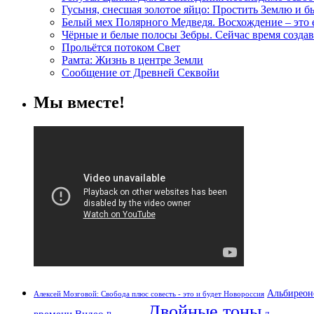
Гусыня, снесшая золотое яйцо: Простить Землю и 
Белый мех Полярного Медведя. Восхождение – это
Чёрные и белые полосы Зебры. Сейчас время создав
Прольётся потоком Свет
Рамта: Жизнь в центре Земли
Сообщение от Древней Секвойи
Мы вместе!
Альбиреон
Алексей Мозговой: Свобода плюс совесть - это и будет Новороссия
Двойные тоны
времени
Видео