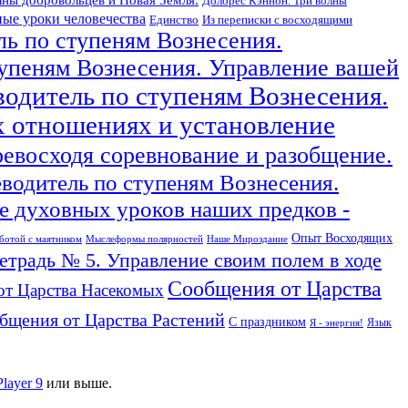
Долорес Кэннон. Три волны
ые уроки человечества
Единство
Из переписки с восходящими
ль по ступеням Вознесения.
тупеням Вознесения. Управление вашей
водитель по ступеням Вознесения.
х отношениях и установление
ревосходя соревнование и разобщение.
еводитель по ступеням Вознесения.
 духовных уроков наших предков -
Опыт Восходящих
ботой с маятником
Мыслеформы полярностей
Наше Мироздание
тетрадь № 5. Управление своим полем в ходе
Сообщения от Царства
от Царства Насекомых
бщения от Царства Растений
С праздником
Язык
Я - энергия!
Player 9
или выше.