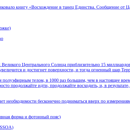
ликовало книгу «Восхождение в танец Единства. Сообщение от Ц
ржке)
во
лах Великого Центрального Солнца приблизительно 15 миллиардов
величится и достигнет поверхности, и тогда огненный шар Терра
 полуэфирным телом, в 1000 раз большим, чем в настоящее врем
осто продолжайте идти, продолжайте восходить, и, в результате,
нет необходимости бесконечно подниматься вверх по измерениям
ивная форма и фотонный пояс)
(SSOA)