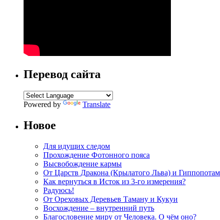
Перевод сайта
Powered by
Translate
Новое
Для идущих следом
Прохождение Фотонного пояса
Высвобождение кармы
От Царств Дракона (Крылатого Льва) и Гиппопотам
Как вернуться в Исток из 3-го измерения?
Радуюсь!
От Ореховых Деревьев Таману и Кукуи
Восхождение – внутренний путь
Благословение миру от Человека. О чём оно?