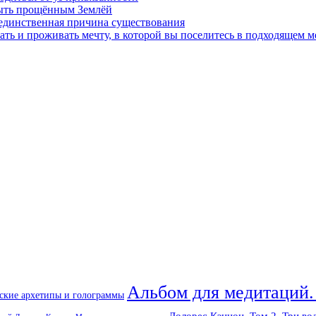
быть прощённым Землёй
 единственная причина существования
ать и проживать мечту, в которой вы поселитесь в подходящем м
Альбом для медитаций.
ские архетипы и голограммы
Долорес Кэннон. Том 2. Три во