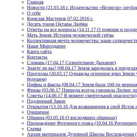
Главная
Новости (21.03.18 г. Издательство «Велигор» опуб
О себе
Конклав Мастеров 07.02.2016 г.
Десять тонов Октавы Любви
Ответы на все вопросы (14.11.17 О помощи и подде
Мать Земля: История человеческой грёзы
Коллективная мечта человечества: наше сотворчест
Наше Мироздание
Карта сайта
Контакты
Словарь (17.04.17 Сознательное Дыхание)
Знаете ли вы? (08.04.17 Земля зародилась в преде
Прогнозы (20.03.17 Однажды огненное ядро Земли у
будущем)
Цифры и факты (08.04.17 Земля была 160-ти мерным
Фразы (03.06.17 Природа всегда говорила Лилии: пр
Советы (14.06.17 В момент смертельной опасности)
Подлинный Закон
Открытия (13.10.16 Для возвращения в свой Исток 
Очищение
Община (03.05.16 О восходящих общинах)
Прохождение Фотонного пояса (10.04.16 Регенерат
Схемы
Архив материалов Духовной Школы Восхождения 