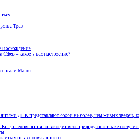
аться
рства Трав
е Восхождение
 Сфер – какое у вас настроение?
 спасали Маню
я нитями ДНК представляют собой не более, чем живых зверей, к
. Когда человечество освободит всю природу, оно также получит
ты
одиться от уз привязанности