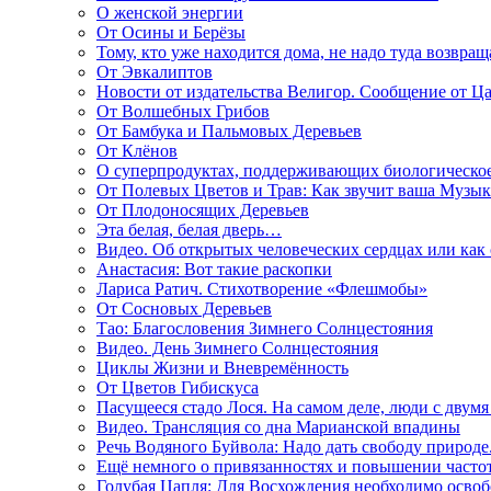
О женской энергии
От Осины и Берёзы
Тому, кто уже находится дома, не надо туда возвращ
От Эвкалиптов
Новости от издательства Велигор. Сообщение от Ца
От Волшебных Грибов
От Бамбука и Пальмовых Деревьев
От Клёнов
О суперпродуктах, поддерживающих биологическо
От Полевых Цветов и Трав: Как звучит ваша Музыка
От Плодоносящих Деревьев
Эта белая, белая дверь…
Видео. Об открытых человеческих сердцах или как
Анастасия: Вот такие раскопки
Лариса Ратич. Стихотворение «Флешмобы»
От Сосновых Деревьев
Тао: Благословения Зимнего Солнцестояния
Видео. День Зимнего Солнцестояния
Циклы Жизни и Вневремённость
От Цветов Гибискуса
Пасущееся стадо Лося. На самом деле, люди с двум
Видео. Трансляция со дна Марианской впадины
Речь Водяного Буйвола: Надо дать свободу природе
Ещё немного о привязанностях и повышении часто
Голубая Цапля: Для Восхождения необходимо освоб