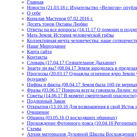
Главная
Новости (21.03.18 г. Издательство «Велигор» опуб
О себе
Конклав Мастеров 07.02.2016 г.
Десять тонов Октавы Любви
Ответы на все вопросы (14.11.17 О помощи и подде
Мать Земля: История человеческой грёзы
Коллективная мечта человечества: наше сотворчест
Наше Мироздание
Карта сайта
Контакты
Словарь (17.04.17 Сознательное Дыхание)
Знаете ли вы? (08.04.17 Земля зародилась в преде
Прогнозы (20.03.17 Однажды огненное ядро Земли у
будущем)
Цифры и факты (08.04.17 Земля была 160-ти мерным
Фразы (03.06.17 Природа всегда говорила Лилии: пр
Советы (14.06.17 В момент смертельной опасности)
Подлинный Закон
Открытия (13.10.16 Для возвращения в свой Исток 
Очищение
Община (03.05.16 О восходящих общинах)
Прохождение Фотонного пояса (10.04.16 Регенерат
Схемы
Архив материалов Духовной Школы Восхождения 