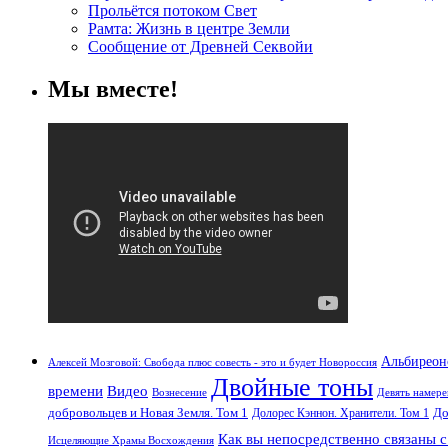
Прольётся потоком Свет
Рамта: Жизнь в центре Земли
Сообщение от Древней Секвойи
Мы вместе!
Альбиреон
Алексей Мозговой: Свобода плюс совесть - это и будет Новороссия
Двойные тоны
времени
Видео
Вознесение
Девять намер
добровольцев и Новая Земля. Том 1
До
Долорес Кэннон. Хранители. Том 1
Как вы непосредственно связаны 
Исцеляющие Храмы Восхождения