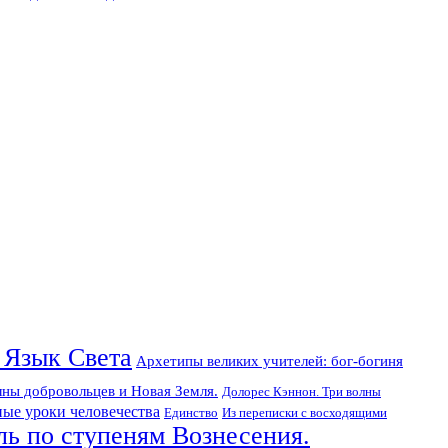
 Язык Света
Архетипы великих учителей: бог-богиня
лны добровольцев и Новая Земля.
Долорес Кэннон. Три волны
ые уроки человечества
Единство
Из переписки с восходящими
ль по ступеням Вознесения.