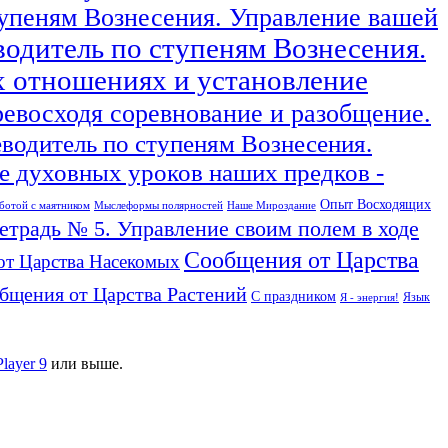
тупеням Вознесения. Управление вашей
водитель по ступеням Вознесения.
х отношениях и установление
ревосходя соревнование и разобщение.
еводитель по ступеням Вознесения.
 духовных уроков наших предков -
Опыт Восходящих
ботой с маятником
Мыслеформы полярностей
Наше Мироздание
тетрадь № 5. Управление своим полем в ходе
Сообщения от Царства
от Царства Насекомых
бщения от Царства Растений
С праздником
Язык
Я - энергия!
Player 9
или выше.