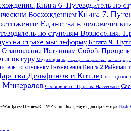
схождения.
Книга 6. Путеводитель по с
Книга 7. Путе
гическим Восхождением
Достижение Единства в человечески
утеводитель по ступеням Вознесения. П
ную на страхе мыслеформу
Книга 9. Пут
 Становление Истинным Собой. Прощение
етипов гуру
Медитация
Медитация для очищения пространства перед ра
Рабочая 
итель по ступеням Вознесения Книга 2
арства Дельфинов и Китов
Сообщение 
а Минералов
Соо
Сообщения от Царства Насекомых
reeWordpressThemes.Ru. WP-Cumulus требует для просмотра
Flash 