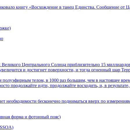
ликовало книгу «Восхождение в танец Единства. Сообщение от Ц
ржке)
во
лах Великого Центрального Солнца приблизительно 15 миллиардов
величится и достигнет поверхности, и тогда огненный шар Терра
 полуэфирным телом, в 1000 раз большим, чем в настоящее врем
осто продолжайте идти, продолжайте восходить, и, в результате,
нет необходимости бесконечно подниматься вверх по измерениям
ивная форма и фотонный пояс)
(SSOA)