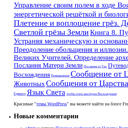
Управление своим полем в ходе Во
энергетической решёткой и биоло
Плетение и воплощение грёз. 
Светлой грёзы Земли
Книга 8. П
Устраняя механическую и основан
Преодоление обольщения и иллюзии.
Великих Учителей. Определение арх
Послания Матери Земли
Путевод
Послания от Тао
Сообщение от Ц
Восхождения
Размышления
Сообщения от Царств
Животных
Язык Света
Единого
чтобы стать мастером Восхождения
Красивые "
темы WordPress
" вы можете найти на блоге F
Новые комментарии