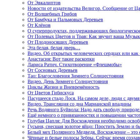
От Эвкалиптов
Новости от издательства Велигор. Сообщение от Ца
От Волшебных Грибов
От Бамбука и Пальмовых Деревьев
От Клёнов
О суперпродуктах, поддерживающих биологическо
От Полевых Цветов и Трав: Как звучит ваша Музыка
От Плодоносящих Деревьев
Эта белая, белая дверь…
Видео. Об открытых человеческих сердцах или как
Анастасия: Вот такие раскопки
Лариса Ратич. Стихотворение «Флешмобы»
От Сосновых Деревьев
Тао: Благословения Зимнего Солнцестояния
Видео. День Зимнего Солнцестояния
Циклы Жизни и Вневремённость
От Цветов Гибискуса
Пасущееся стадо Лося. На самом деле, люди с двум
Видео. Трансляция со дна Марианской впадины
Речь Водяного Буйвола: Надо дать свободу природе
Ещё немного о привязанностях и повышении часто
Голубая Цапля: Для Восхождения необходимо освоб
Гусыня, снесшая золотое яйцо: Простить Землю и 
Белый мех Полярного Медведя. Восхождение – это
Чёрные и белые полосы Зебры. Сейчас время создав