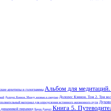
Альбом для медитаций.
ские архетипы и голограммы
Долорес Кэннон. Том 2. Три во
ений
Долорес Кэннон. Между жизнью и смертью
Духовн
полнительный материал для определения истинного жизненного пути
Книга 5. Путеводите
с динамикой пирамид
Карен Дэнрич