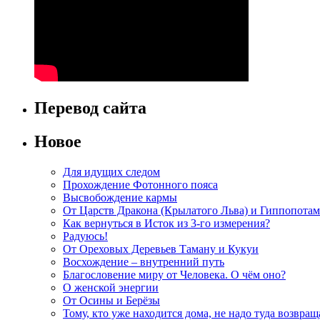
Перевод сайта
Новое
Для идущих следом
Прохождение Фотонного пояса
Высвобождение кармы
От Царств Дракона (Крылатого Льва) и Гиппопотам
Как вернуться в Исток из 3-го измерения?
Радуюсь!
От Ореховых Деревьев Таману и Кукуи
Восхождение – внутренний путь
Благословение миру от Человека. О чём оно?
О женской энергии
От Осины и Берёзы
Тому, кто уже находится дома, не надо туда возвращ