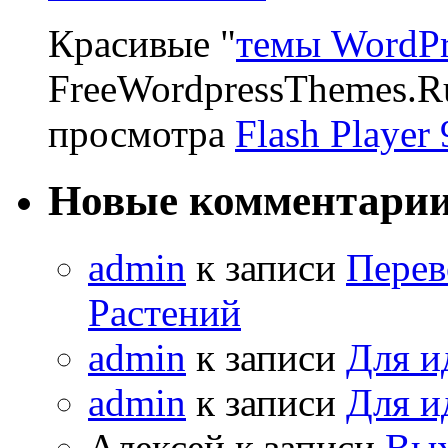
Красивые "
темы WordPr
FreeWordpressThemes.R
просмотра
Flash Player 
Новые комментари
admin
к записи
Перев
Растений
admin
к записи
Для и
admin
к записи
Для и
Алексей к записи
Вых