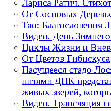
Лариса Ратич. Стих
От Сосновых Деревь
Тао: Благословения 
Видео. День Зимнего
Циклы Жизни и Внев
От Цветов Гибискуса
Пасущееся стадо Лося
нитями ДНК представ
живых зверей, котор
Видео. Трансляция с