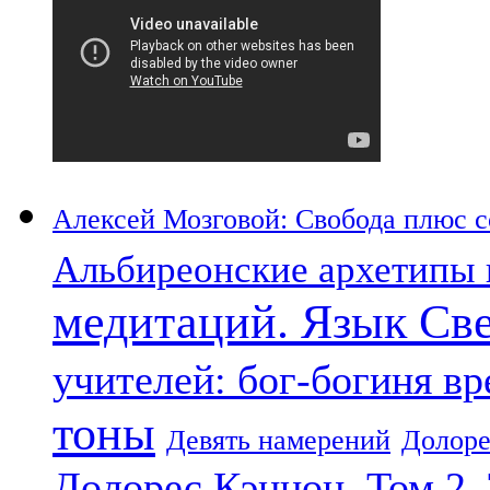
Алексей Мозговой: Свобода плюс со
Альбиреонские архетипы 
медитаций. Язык Св
учителей: бог-богиня в
тоны
Девять намерений
Долоре
Долорес Кэннон. Том 2.