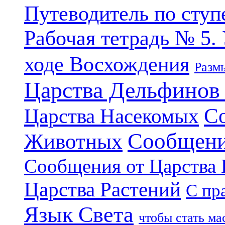
Путеводитель по ступ
Рабочая тетрадь № 5.
ходе Восхождения
Разм
Царства Дельфинов
С
Царства Насекомых
Сообщени
Животных
Сообщения от Царства
Царства Растений
С пр
Язык Света
чтобы стать м