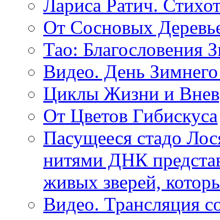
Лариса Ратич. Стих
От Сосновых Деревь
Тао: Благословения 
Видео. День Зимнего
Циклы Жизни и Внев
От Цветов Гибискуса
Пасущееся стадо Лося
нитями ДНК представ
живых зверей, котор
Видео. Трансляция с