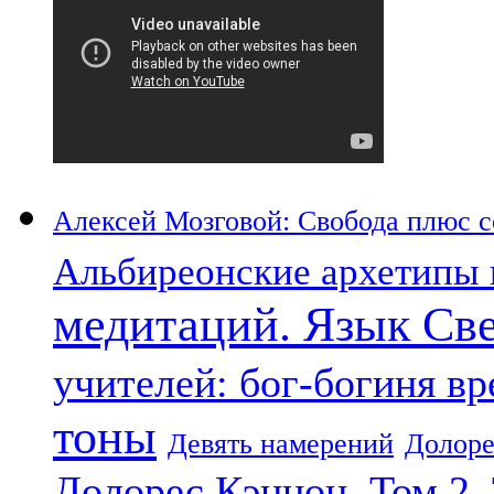
Алексей Мозговой: Свобода плюс со
Альбиреонские архетипы 
медитаций. Язык Св
учителей: бог-богиня в
тоны
Девять намерений
Долоре
Долорес Кэннон. Том 2.