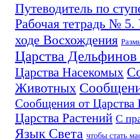
Путеводитель по ступ
Рабочая тетрадь № 5.
ходе Восхождения
Разм
Царства Дельфинов
С
Царства Насекомых
Сообщени
Животных
Сообщения от Царства
Царства Растений
С пр
Язык Света
чтобы стать м