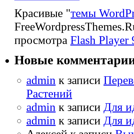
Красивые "
темы WordPr
FreeWordpressThemes.R
просмотра
Flash Player 
Новые комментари
admin
к записи
Перев
Растений
admin
к записи
Для и
admin
к записи
Для и
Алексей к записи
Вых