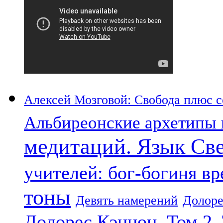
Алексей Мозговой: Свобода плюс со
Альбиреонские архетипы 
медитаций. Язык Св
учителей: бог-богиня в
тоны
Девять намерений
Долоре
Долорес Кэннон. Том 2.