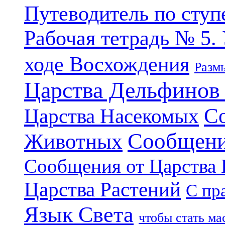
Путеводитель по ступ
Рабочая тетрадь № 5.
ходе Восхождения
Разм
Царства Дельфинов
С
Царства Насекомых
Сообщени
Животных
Сообщения от Царства
Царства Растений
С пр
Язык Света
чтобы стать м