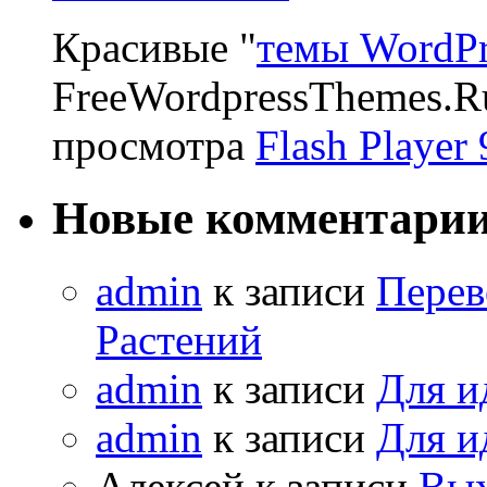
Красивые "
темы WordPr
FreeWordpressThemes.R
просмотра
Flash Player 
Новые комментари
admin
к записи
Перев
Растений
admin
к записи
Для и
admin
к записи
Для и
Алексей к записи
Вых