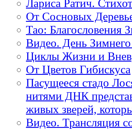
Лариса Ратич. Стих
От Сосновых Деревь
Тао: Благословения 
Видео. День Зимнего
Циклы Жизни и Внев
От Цветов Гибискуса
Пасущееся стадо Лося
нитями ДНК представ
живых зверей, котор
Видео. Трансляция с