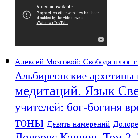
Алексей Мозговой: Свобода плюс со
Альбиреонские архетипы 
медитаций. Язык Св
учителей: бог-богиня в
тоны
Девять намерений
Долоре
Долорес Кэннон. Том 2.