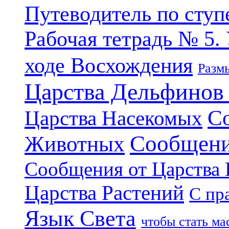
Путеводитель по ступ
Рабочая тетрадь № 5.
ходе Восхождения
Разм
Царства Дельфинов
С
Царства Насекомых
Сообщени
Животных
Сообщения от Царства
Царства Растений
С пр
Язык Света
чтобы стать м