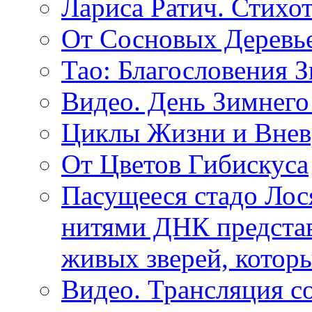
Лариса Ратич. Стих
От Сосновых Деревь
Тао: Благословения 
Видео. День Зимнего
Циклы Жизни и Внев
От Цветов Гибискуса
Пасущееся стадо Лося
нитями ДНК представ
живых зверей, котор
Видео. Трансляция с