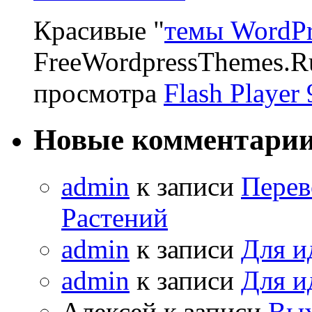
Красивые "
темы WordPr
FreeWordpressThemes.R
просмотра
Flash Player 
Новые комментари
admin
к записи
Перев
Растений
admin
к записи
Для и
admin
к записи
Для и
Алексей к записи
Вых