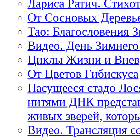
Лариса Ратич. Стих
От Сосновых Деревь
Тао: Благословения 
Видео. День Зимнего
Циклы Жизни и Внев
От Цветов Гибискуса
Пасущееся стадо Лося
нитями ДНК представ
живых зверей, котор
Видео. Трансляция с