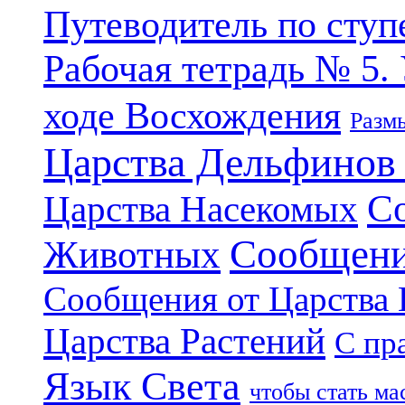
Путеводитель по ступ
Рабочая тетрадь № 5.
ходе Восхождения
Разм
Царства Дельфинов
С
Царства Насекомых
Сообщени
Животных
Сообщения от Царства
Царства Растений
С пр
Язык Света
чтобы стать м