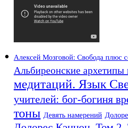
Алексей Мозговой: Свобода плюс со
Альбиреонские архетипы 
медитаций. Язык Св
учителей: бог-богиня в
тоны
Девять намерений
Долоре
Долорес Кэннон. Том 2.