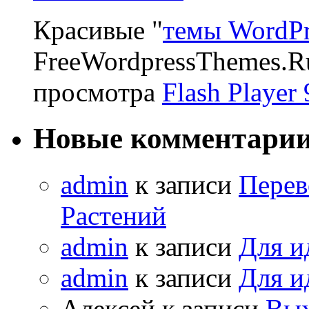
Красивые "
темы WordPr
FreeWordpressThemes.R
просмотра
Flash Player 
Новые комментари
admin
к записи
Перев
Растений
admin
к записи
Для и
admin
к записи
Для и
Алексей к записи
Вых