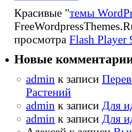
Красивые "
темы WordPr
FreeWordpressThemes.R
просмотра
Flash Player 
Новые комментари
admin
к записи
Перев
Растений
admin
к записи
Для и
admin
к записи
Для и
Алексей к записи
Вых