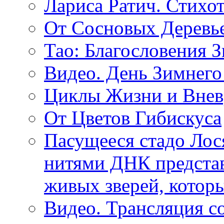
Лариса Ратич. Стих
От Сосновых Деревь
Тао: Благословения 
Видео. День Зимнего
Циклы Жизни и Внев
От Цветов Гибискуса
Пасущееся стадо Лося
нитями ДНК представ
живых зверей, котор
Видео. Трансляция с