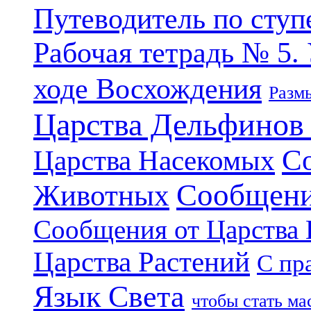
Путеводитель по ступ
Рабочая тетрадь № 5.
ходе Восхождения
Разм
Царства Дельфинов
С
Царства Насекомых
Сообщени
Животных
Сообщения от Царства
Царства Растений
С пр
Язык Света
чтобы стать м