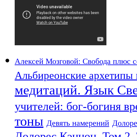
Алексей Мозговой: Свобода плюс со
Альбиреонские архетипы 
медитаций. Язык Св
учителей: бог-богиня в
тоны
Девять намерений
Долоре
Долорес Кэннон. Том 2.