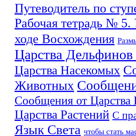
Путеводитель по ступ
Рабочая тетрадь № 5.
ходе Восхождения
Разм
Царства Дельфинов
С
Царства Насекомых
Сообщени
Животных
Сообщения от Царства
Царства Растений
С пр
Язык Света
чтобы стать м