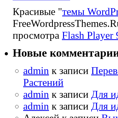
Красивые "
темы WordPr
FreeWordpressThemes.R
просмотра
Flash Player 
Новые комментари
admin
к записи
Перев
Растений
admin
к записи
Для и
admin
к записи
Для и
Алексей к записи
Вых