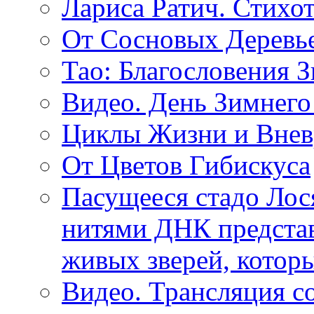
Лариса Ратич. Стих
От Сосновых Деревь
Тао: Благословения 
Видео. День Зимнего
Циклы Жизни и Внев
От Цветов Гибискуса
Пасущееся стадо Лося
нитями ДНК представ
живых зверей, котор
Видео. Трансляция с