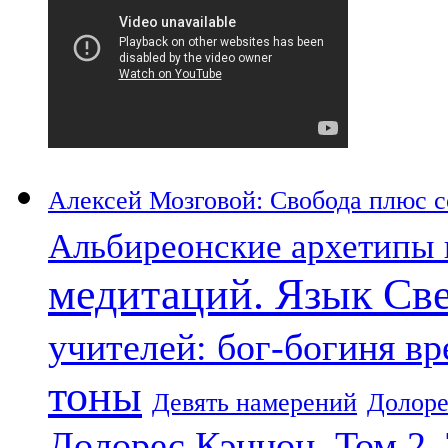
Алексей Мозговой: Свобода плюс со
Альбиреонские архетипы 
медитаций. Язык Св
учителей: бог-богиня в
тоны
Девять намерений
Долоре
Долорес Кэннон. Том 2.