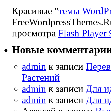
Красивые "
темы WordPr
FreeWordpressThemes.R
просмотра
Flash Player 
Новые комментари
admin
к записи
Перев
Растений
admin
к записи
Для и
admin
к записи
Для и
Алексей к записи
Вых