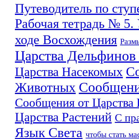
Путеводитель по ступ
Рабочая тетрадь № 5.
ходе Восхождения
Разм
Царства Дельфинов
С
Царства Насекомых
Сообщени
Животных
Сообщения от Царства
Царства Растений
С пр
Язык Света
чтобы стать м