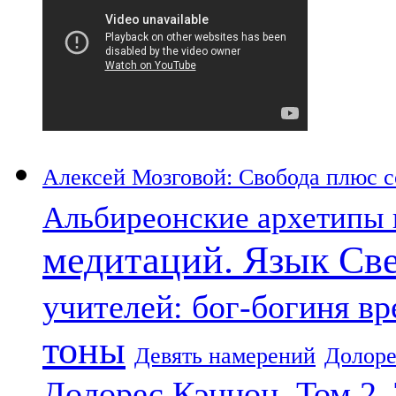
Алексей Мозговой: Свобода плюс со
Альбиреонские архетипы 
медитаций. Язык Св
учителей: бог-богиня в
тоны
Девять намерений
Долоре
Долорес Кэннон. Том 2.