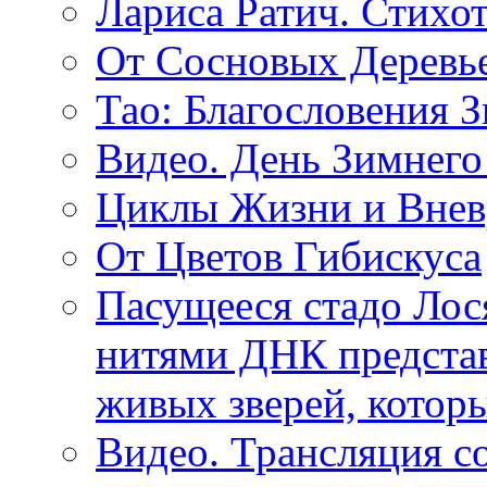
Лариса Ратич. Стих
От Сосновых Деревь
Тао: Благословения 
Видео. День Зимнего
Циклы Жизни и Внев
От Цветов Гибискуса
Пасущееся стадо Лося
нитями ДНК представ
живых зверей, котор
Видео. Трансляция с