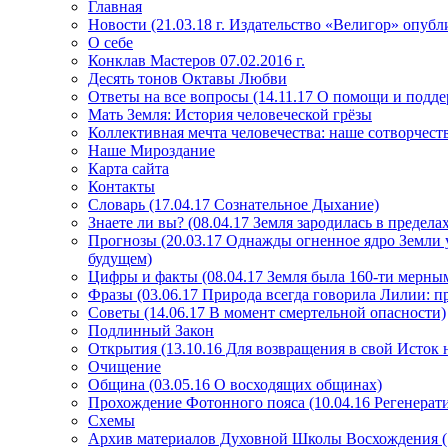
Главная
Новости (21.03.18 г. Издательство «Велигор» опуб
О себе
Конклав Мастеров 07.02.2016 г.
Десять тонов Октавы Любви
Ответы на все вопросы (14.11.17 О помощи и подде
Мать Земля: История человеческой грёзы
Коллективная мечта человечества: наше сотворчест
Наше Мироздание
Карта сайта
Контакты
Словарь (17.04.17 Сознательное Дыхание)
Знаете ли вы? (08.04.17 Земля зародилась в преде
Прогнозы (20.03.17 Однажды огненное ядро Земли у
будущем)
Цифры и факты (08.04.17 Земля была 160-ти мерным
Фразы (03.06.17 Природа всегда говорила Лилии: пр
Советы (14.06.17 В момент смертельной опасности)
Подлинный Закон
Открытия (13.10.16 Для возвращения в свой Исток 
Очищение
Община (03.05.16 О восходящих общинах)
Прохождение Фотонного пояса (10.04.16 Регенерат
Схемы
Архив материалов Духовной Школы Восхождения 