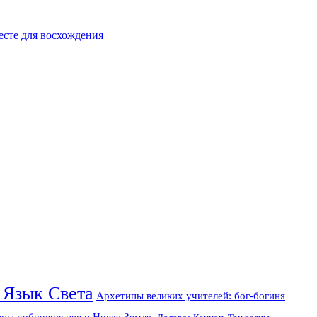
есте для восхождения
 Язык Света
Архетипы великих учителей: бог-богиня
лны добровольцев и Новая Земля.