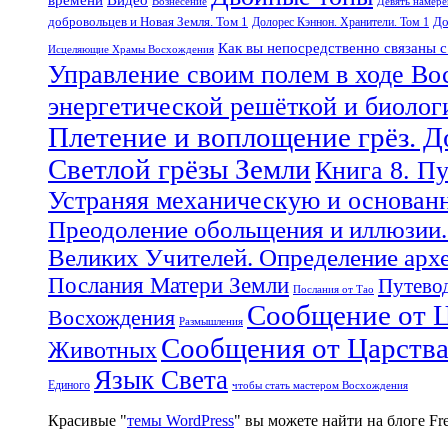
Вознесение
Девять намер
добровольцев и Новая Земля. Том 1
До
Долорес Кэннон. Хранители. Том 1
Как вы непосредственно связаны 
Исцеляющие Храмы Восхождения
Управление своим полем в ходе Во
энергетической решёткой и биоло
Плетение и воплощение грёз. 
Светлой грёзы Земли
Книга 8. П
Устраняя механическую и основан
Преодоление обольщения и иллюзии.
Великих Учителей. Определение арх
Послания Матери Земли
Путевод
Послания от Тао
Сообщение от Ц
Восхождения
Размышления
Сообщения от Царств
Животных
Язык Света
Единого
чтобы стать мастером Восхождения
Красивые "
темы WordPress
" вы можете найти на блоге F