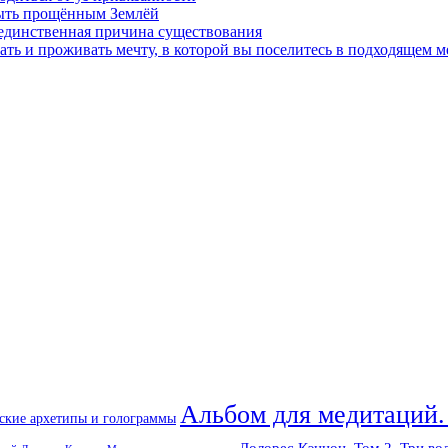
быть прощённым Землёй
 единственная причина существования
ать и проживать мечту, в которой вы поселитесь в подходящем м
Альбом для медитаций.
ские архетипы и голограммы
Долорес Кэннон. Том 2. Три во