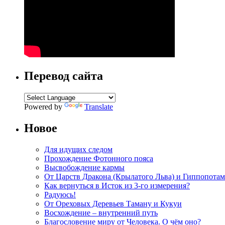
Перевод сайта
Powered by
Translate
Новое
Для идущих следом
Прохождение Фотонного пояса
Высвобождение кармы
От Царств Дракона (Крылатого Льва) и Гиппопотам
Как вернуться в Исток из 3-го измерения?
Радуюсь!
От Ореховых Деревьев Таману и Кукуи
Восхождение – внутренний путь
Благословение миру от Человека. О чём оно?