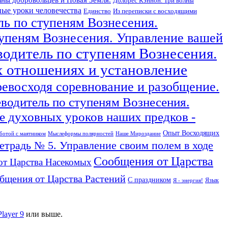
Долорес Кэннон. Три волны
ые уроки человечества
Единство
Из переписки с восходящими
ль по ступеням Вознесения.
тупеням Вознесения. Управление вашей
водитель по ступеням Вознесения.
х отношениях и установление
ревосходя соревнование и разобщение.
еводитель по ступеням Вознесения.
 духовных уроков наших предков -
Опыт Восходящих
ботой с маятником
Мыслеформы полярностей
Наше Мироздание
тетрадь № 5. Управление своим полем в ходе
Сообщения от Царства
от Царства Насекомых
бщения от Царства Растений
С праздником
Язык
Я - энергия!
Player 9
или выше.