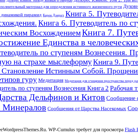
ений
Долорес Кэннон. Между жизнью и смертью
Духовн
полнительный материал для определения истинного жизненного пути
Книга 5. Путеводите
с динамикой пирамид
Карен Дэнрич
схождения.
Книга 6. Путеводитель по с
Книга 7. Путе
гическим Восхождением
Достижение Единства в человечески
утеводитель по ступеням Вознесения. П
ную на страхе мыслеформу
Книга 9. Пут
 Становление Истинным Собой. Прощение
етипов гуру
Медитация
Медитация для очищения пространства перед ра
Рабочая 
итель по ступеням Вознесения Книга 2
арства Дельфинов и Китов
Сообщение 
а Минералов
Соо
Сообщения от Царства Насекомых
reeWordpressThemes.Ru. WP-Cumulus требует для просмотра
Flash 