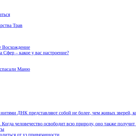
аться
рства Трав
е Восхождение
 Сфер – какое у вас настроение?
 спасали Маню
я нитями ДНК представляют собой не более, чем живых зверей, к
. Когда человечество освободит всю природу, оно также получит
ты
одиться от уз привязанности