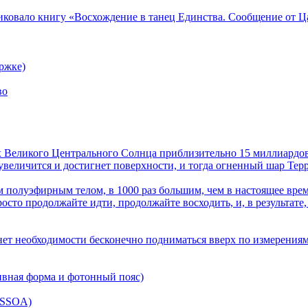
ликовало книгу «Восхождение в танец Единства. Сообщение от Ц
ржке)
во
лах Великого Центрального Солнца приблизительно 15 миллиардов
величится и достигнет поверхности, и тогда огненный шар Терра
 полуэфирным телом, в 1000 раз большим, чем в настоящее врем
осто продолжайте идти, продолжайте восходить, и, в результате,
нет необходимости бесконечно подниматься вверх по измерениям
ивная форма и фотонный пояс)
(SSOA)