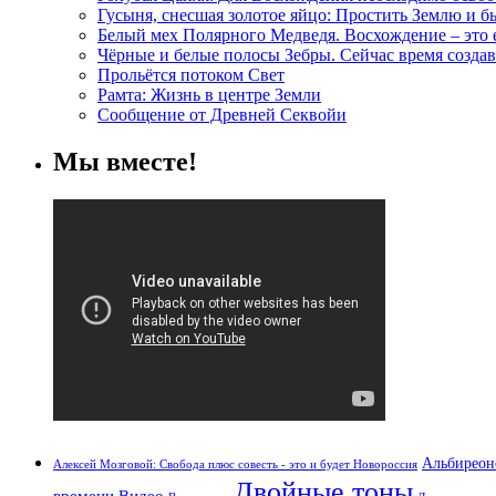
Гусыня, снесшая золотое яйцо: Простить Землю и 
Белый мех Полярного Медведя. Восхождение – это
Чёрные и белые полосы Зебры. Сейчас время создав
Прольётся потоком Свет
Рамта: Жизнь в центре Земли
Сообщение от Древней Секвойи
Мы вместе!
Альбиреон
Алексей Мозговой: Свобода плюс совесть - это и будет Новороссия
Двойные тоны
времени
Видео