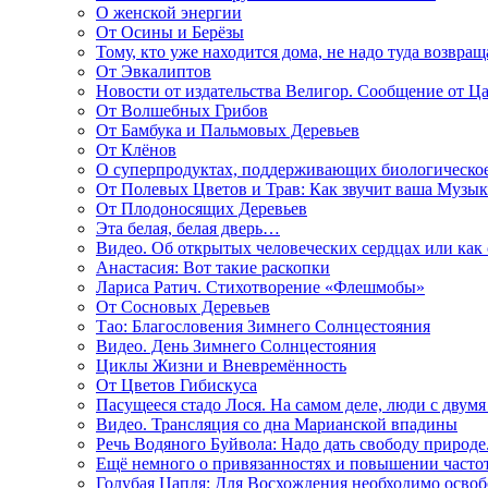
О женской энергии
От Осины и Берёзы
Тому, кто уже находится дома, не надо туда возвращ
От Эвкалиптов
Новости от издательства Велигор. Сообщение от Ца
От Волшебных Грибов
От Бамбука и Пальмовых Деревьев
От Клёнов
О суперпродуктах, поддерживающих биологическо
От Полевых Цветов и Трав: Как звучит ваша Музыка
От Плодоносящих Деревьев
Эта белая, белая дверь…
Видео. Об открытых человеческих сердцах или как
Анастасия: Вот такие раскопки
Лариса Ратич. Стихотворение «Флешмобы»
От Сосновых Деревьев
Тао: Благословения Зимнего Солнцестояния
Видео. День Зимнего Солнцестояния
Циклы Жизни и Вневремённость
От Цветов Гибискуса
Пасущееся стадо Лося. На самом деле, люди с двум
Видео. Трансляция со дна Марианской впадины
Речь Водяного Буйвола: Надо дать свободу природе
Ещё немного о привязанностях и повышении часто
Голубая Цапля: Для Восхождения необходимо освоб