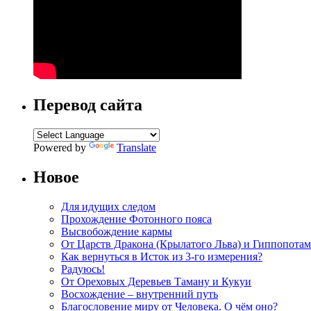
Перевод сайта
Powered by
Translate
Новое
Для идущих следом
Прохождение Фотонного пояса
Высвобождение кармы
От Царств Дракона (Крылатого Льва) и Гиппопотам
Как вернуться в Исток из 3-го измерения?
Радуюсь!
От Ореховых Деревьев Таману и Кукуи
Восхождение – внутренний путь
Благословение миру от Человека. О чём оно?