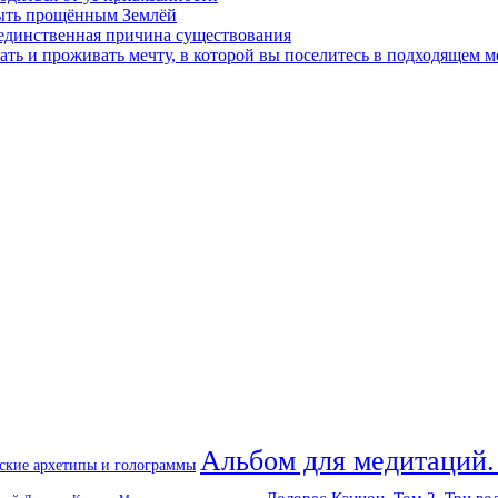
быть прощённым Землёй
 единственная причина существования
ать и проживать мечту, в которой вы поселитесь в подходящем м
Альбом для медитаций.
ские архетипы и голограммы
Долорес Кэннон. Том 2. Три во