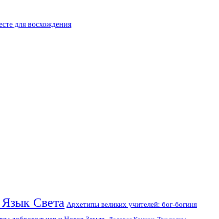
есте для восхождения
 Язык Света
Архетипы великих учителей: бог-богиня
лны добровольцев и Новая Земля.