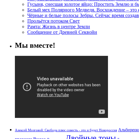
Гусыня, снесшая золотое яйцо: Простить Землю и 
Белый мех Полярного Медведя. Восхождение – это
Чёрные и белые полосы Зебры. Сейчас время создав
Прольётся потоком Свет
Рамта: Жизнь в центре Земли
Сообщение от Древней Секвойи
Мы вместе!
Альбиреон
Алексей Мозговой: Свобода плюс совесть - это и будет Новороссия
Двойные тоны
времени
Видео