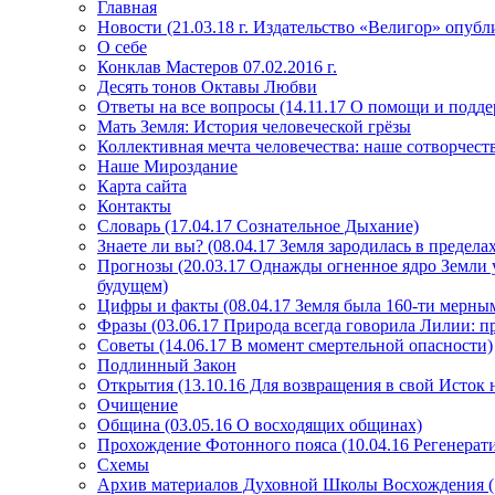
Главная
Новости (21.03.18 г. Издательство «Велигор» опуб
О себе
Конклав Мастеров 07.02.2016 г.
Десять тонов Октавы Любви
Ответы на все вопросы (14.11.17 О помощи и подде
Мать Земля: История человеческой грёзы
Коллективная мечта человечества: наше сотворчест
Наше Мироздание
Карта сайта
Контакты
Словарь (17.04.17 Сознательное Дыхание)
Знаете ли вы? (08.04.17 Земля зародилась в преде
Прогнозы (20.03.17 Однажды огненное ядро Земли у
будущем)
Цифры и факты (08.04.17 Земля была 160-ти мерным
Фразы (03.06.17 Природа всегда говорила Лилии: пр
Советы (14.06.17 В момент смертельной опасности)
Подлинный Закон
Открытия (13.10.16 Для возвращения в свой Исток 
Очищение
Община (03.05.16 О восходящих общинах)
Прохождение Фотонного пояса (10.04.16 Регенерат
Схемы
Архив материалов Духовной Школы Восхождения 