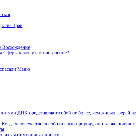
аться
рства Трав
е Восхождение
 Сфер – какое у вас настроение?
 спасали Маню
я нитями ДНК представляют собой не более, чем живых зверей, к
. Когда человечество освободит всю природу, оно также получит
ты
одиться от уз привязанности