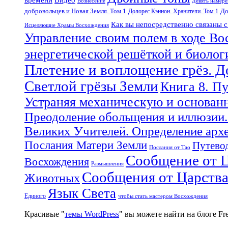
Вознесение
Девять намер
добровольцев и Новая Земля. Том 1
До
Долорес Кэннон. Хранители. Том 1
Как вы непосредственно связаны 
Исцеляющие Храмы Восхождения
Управление своим полем в ходе Во
энергетической решёткой и биоло
Плетение и воплощение грёз. 
Светлой грёзы Земли
Книга 8. П
Устраняя механическую и основан
Преодоление обольщения и иллюзии.
Великих Учителей. Определение арх
Послания Матери Земли
Путевод
Послания от Тао
Сообщение от Ц
Восхождения
Размышления
Сообщения от Царств
Животных
Язык Света
Единого
чтобы стать мастером Восхождения
Красивые "
темы WordPress
" вы можете найти на блоге F