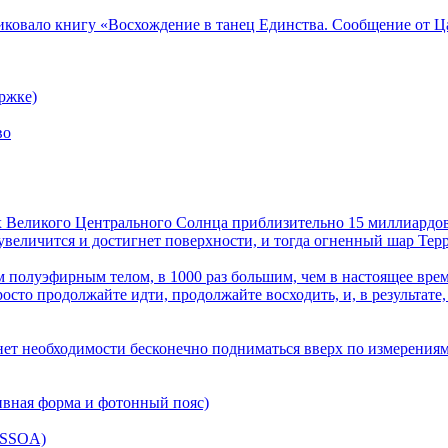
ликовало книгу «Восхождение в танец Единства. Сообщение от Ц
ржке)
во
лах Великого Центрального Солнца приблизительно 15 миллиардов
величится и достигнет поверхности, и тогда огненный шар Терра
 полуэфирным телом, в 1000 раз большим, чем в настоящее врем
осто продолжайте идти, продолжайте восходить, и, в результате,
нет необходимости бесконечно подниматься вверх по измерениям
ивная форма и фотонный пояс)
(SSOA)