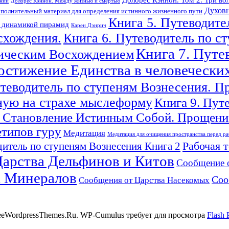
ений
Долорес Кэннон. Между жизнью и смертью
Духовн
полнительный материал для определения истинного жизненного пути
Книга 5. Путеводите
с динамикой пирамид
Карен Дэнрич
схождения.
Книга 6. Путеводитель по с
Книга 7. Путе
гическим Восхождением
Достижение Единства в человечески
утеводитель по ступеням Вознесения. П
ную на страхе мыслеформу
Книга 9. Пут
 Становление Истинным Собой. Прощение
етипов гуру
Медитация
Медитация для очищения пространства перед ра
Рабочая 
итель по ступеням Вознесения Книга 2
арства Дельфинов и Китов
Сообщение 
а Минералов
Соо
Сообщения от Царства Насекомых
reeWordpressThemes.Ru. WP-Cumulus требует для просмотра
Flash 