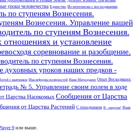
Долорес Кэннон. Три волны
ые уроки человечества
Единство
Из переписки с восходящими
ль по ступеням Вознесения.
тупеням Вознесения. Управление вашей
водитель по ступеням Вознесения.
х отношениях и установление
ревосходя соревнование и разобщение.
еводитель по ступеням Вознесения.
 духовных уроков наших предков -
Опыт Восходящих
ботой с маятником
Мыслеформы полярностей
Наше Мироздание
тетрадь № 5. Управление своим полем в ходе
Сообщения от Царства
от Царства Насекомых
бщения от Царства Растений
С праздником
Язык
Я - энергия!
Player 9
или выше.