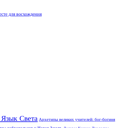
есте для восхождения
 Язык Света
Архетипы великих учителей: бог-богиня
лны добровольцев и Новая Земля.