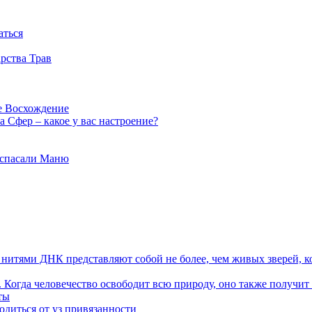
аться
рства Трав
е Восхождение
 Сфер – какое у вас настроение?
 спасали Маню
я нитями ДНК представляют собой не более, чем живых зверей, к
. Когда человечество освободит всю природу, оно также получит
ты
одиться от уз привязанности