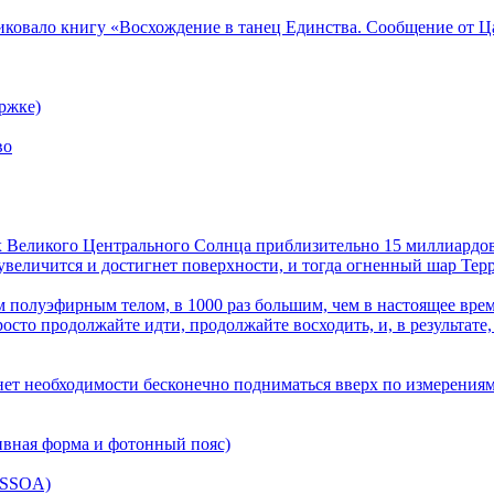
ликовало книгу «Восхождение в танец Единства. Сообщение от Ц
ржке)
во
лах Великого Центрального Солнца приблизительно 15 миллиардов
величится и достигнет поверхности, и тогда огненный шар Терра
 полуэфирным телом, в 1000 раз большим, чем в настоящее врем
осто продолжайте идти, продолжайте восходить, и, в результате,
нет необходимости бесконечно подниматься вверх по измерениям
ивная форма и фотонный пояс)
(SSOA)