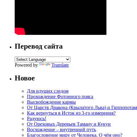
Перевод сайта
Powered by
Translate
Новое
Для идущих следом
Прохождение Фотонного пояса
Высвобождение кармы
От Царств Дракона (Крылатого Льва) и Гиппопотам
Как вернуться в Исток из 3-го измерения?
Радуюсь!
От Ореховых Деревьев Таману и Кукуи
Восхождение – внутренний путь
Благословение миру от Человека. О чём оно?