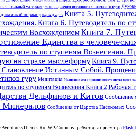
ений
Долорес Кэннон. Между жизнью и смертью
Духовн
полнительный материал для определения истинного жизненного пути
Книга 5. Путеводите
с динамикой пирамид
Карен Дэнрич
схождения.
Книга 6. Путеводитель по с
Книга 7. Путе
гическим Восхождением
Достижение Единства в человечески
утеводитель по ступеням Вознесения. П
ную на страхе мыслеформу
Книга 9. Пут
 Становление Истинным Собой. Прощение
етипов гуру
Медитация
Медитация для очищения пространства перед ра
Рабочая 
итель по ступеням Вознесения Книга 2
арства Дельфинов и Китов
Сообщение 
а Минералов
Соо
Сообщения от Царства Насекомых
reeWordpressThemes.Ru. WP-Cumulus требует для просмотра
Flash 