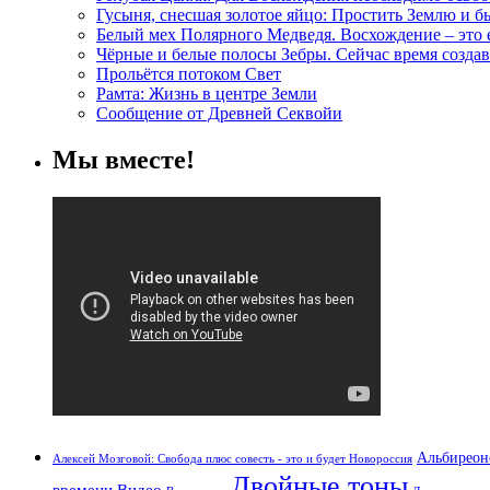
Гусыня, снесшая золотое яйцо: Простить Землю и 
Белый мех Полярного Медведя. Восхождение – это
Чёрные и белые полосы Зебры. Сейчас время создав
Прольётся потоком Свет
Рамта: Жизнь в центре Земли
Сообщение от Древней Секвойи
Мы вместе!
Альбиреон
Алексей Мозговой: Свобода плюс совесть - это и будет Новороссия
Двойные тоны
времени
Видео