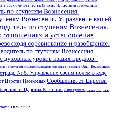
Долорес Кэннон. Три волны
ые уроки человечества
Единство
Из переписки с восходящими
ль по ступеням Вознесения.
тупеням Вознесения. Управление вашей
водитель по ступеням Вознесения.
х отношениях и установление
ревосходя соревнование и разобщение.
еводитель по ступеням Вознесения.
 духовных уроков наших предков -
Опыт Восходящих
ботой с маятником
Мыслеформы полярностей
Наше Мироздание
тетрадь № 5. Управление своим полем в ходе
Сообщения от Царства
от Царства Насекомых
бщения от Царства Растений
С праздником
Язык
Я - энергия!
Player 9
или выше.