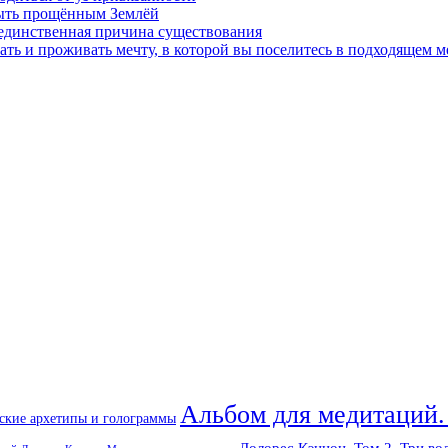
быть прощённым Землёй
 единственная причина существования
ать и проживать мечту, в которой вы поселитесь в подходящем м
Альбом для медитаций.
ские архетипы и голограммы
Долорес Кэннон. Том 2. Три во