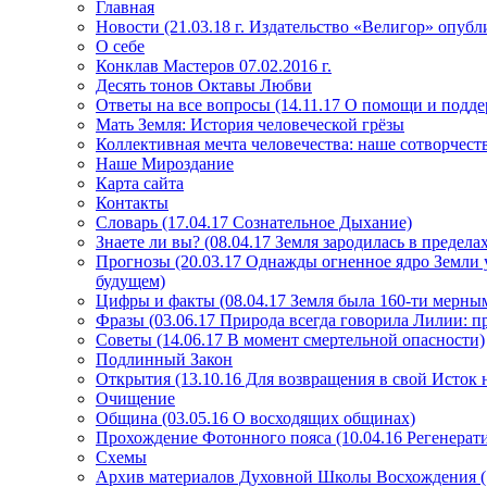
Главная
Новости (21.03.18 г. Издательство «Велигор» опуб
О себе
Конклав Мастеров 07.02.2016 г.
Десять тонов Октавы Любви
Ответы на все вопросы (14.11.17 О помощи и подде
Мать Земля: История человеческой грёзы
Коллективная мечта человечества: наше сотворчест
Наше Мироздание
Карта сайта
Контакты
Словарь (17.04.17 Сознательное Дыхание)
Знаете ли вы? (08.04.17 Земля зародилась в преде
Прогнозы (20.03.17 Однажды огненное ядро Земли у
будущем)
Цифры и факты (08.04.17 Земля была 160-ти мерным
Фразы (03.06.17 Природа всегда говорила Лилии: пр
Советы (14.06.17 В момент смертельной опасности)
Подлинный Закон
Открытия (13.10.16 Для возвращения в свой Исток 
Очищение
Община (03.05.16 О восходящих общинах)
Прохождение Фотонного пояса (10.04.16 Регенерат
Схемы
Архив материалов Духовной Школы Восхождения 