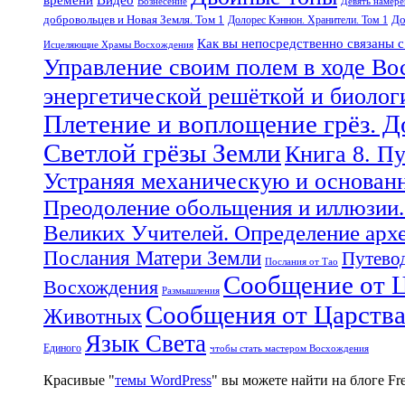
Вознесение
Девять намер
добровольцев и Новая Земля. Том 1
До
Долорес Кэннон. Хранители. Том 1
Как вы непосредственно связаны 
Исцеляющие Храмы Восхождения
Управление своим полем в ходе Во
энергетической решёткой и биоло
Плетение и воплощение грёз. 
Светлой грёзы Земли
Книга 8. П
Устраняя механическую и основан
Преодоление обольщения и иллюзии.
Великих Учителей. Определение арх
Послания Матери Земли
Путевод
Послания от Тао
Сообщение от Ц
Восхождения
Размышления
Сообщения от Царств
Животных
Язык Света
Единого
чтобы стать мастером Восхождения
Красивые "
темы WordPress
" вы можете найти на блоге F