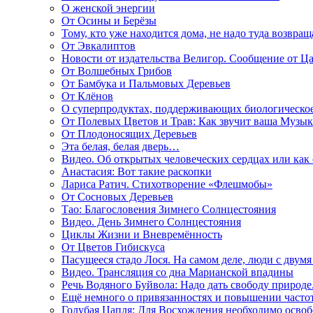
О женской энергии
От Осины и Берёзы
Тому, кто уже находится дома, не надо туда возвращ
От Эвкалиптов
Новости от издательства Велигор. Сообщение от Ца
От Волшебных Грибов
От Бамбука и Пальмовых Деревьев
От Клёнов
О суперпродуктах, поддерживающих биологическо
От Полевых Цветов и Трав: Как звучит ваша Музыка
От Плодоносящих Деревьев
Эта белая, белая дверь…
Видео. Об открытых человеческих сердцах или как
Анастасия: Вот такие раскопки
Лариса Ратич. Стихотворение «Флешмобы»
От Сосновых Деревьев
Тао: Благословения Зимнего Солнцестояния
Видео. День Зимнего Солнцестояния
Циклы Жизни и Вневремённость
От Цветов Гибискуса
Пасущееся стадо Лося. На самом деле, люди с двум
Видео. Трансляция со дна Марианской впадины
Речь Водяного Буйвола: Надо дать свободу природе
Ещё немного о привязанностях и повышении часто
Голубая Цапля: Для Восхождения необходимо освоб