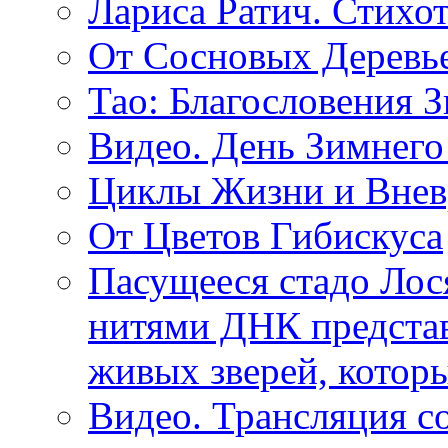
Лариса Ратич. Стих
От Сосновых Деревь
Тао: Благословения 
Видео. День Зимнего
Циклы Жизни и Внев
От Цветов Гибискуса
Пасущееся стадо Лося
нитями ДНК представ
живых зверей, котор
Видео. Трансляция с