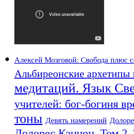
Алексей Мозговой: Свобода плюс со
Альбиреонские архетипы 
медитаций. Язык Св
учителей: бог-богиня в
тоны
Девять намерений
Долоре
Долорес Кэннон. Том 2.