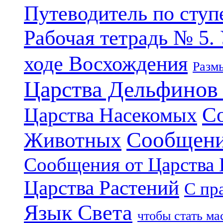
Путеводитель по ступ
Рабочая тетрадь № 5.
ходе Восхождения
Разм
Царства Дельфинов
С
Царства Насекомых
Сообщени
Животных
Сообщения от Царства
Царства Растений
С пр
Язык Света
чтобы стать м