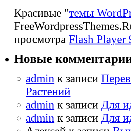
Красивые "
темы WordPr
FreeWordpressThemes.R
просмотра
Flash Player 
Новые комментари
admin
к записи
Перев
Растений
admin
к записи
Для и
admin
к записи
Для и
Алексей к записи
Вых