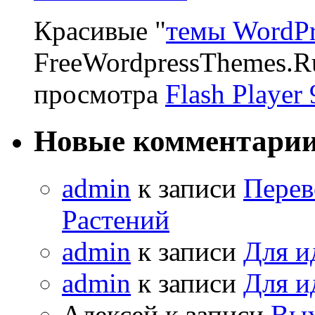
Красивые "
темы WordPr
FreeWordpressThemes.R
просмотра
Flash Player 
Новые комментари
admin
к записи
Перев
Растений
admin
к записи
Для и
admin
к записи
Для и
Алексей к записи
Вых