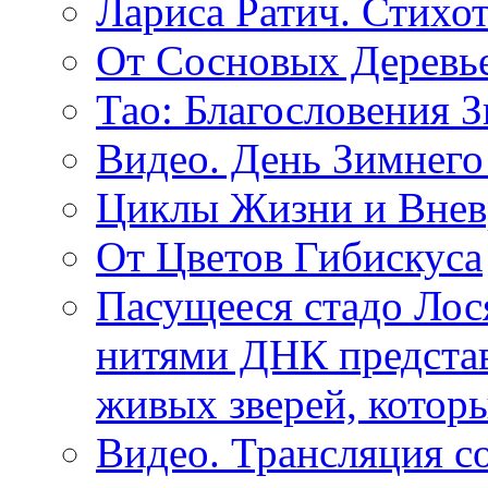
Лариса Ратич. Стих
От Сосновых Деревь
Тао: Благословения 
Видео. День Зимнего
Циклы Жизни и Внев
От Цветов Гибискуса
Пасущееся стадо Лося
нитями ДНК представ
живых зверей, котор
Видео. Трансляция с