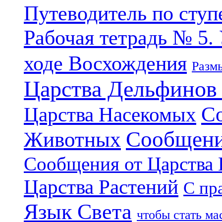
Путеводитель по ступ
Рабочая тетрадь № 5.
ходе Восхождения
Разм
Царства Дельфинов
С
Царства Насекомых
Сообщени
Животных
Сообщения от Царства
Царства Растений
С пр
Язык Света
чтобы стать м