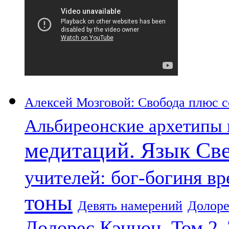
Алексей Мозговой: Свобода плюс со
Альбиреонские архетипы 
медитаций. Язык Св
учителей: бог-богиня в
тоны
Девять намерений
Долоре
Долорес Кэннон. Том 2.